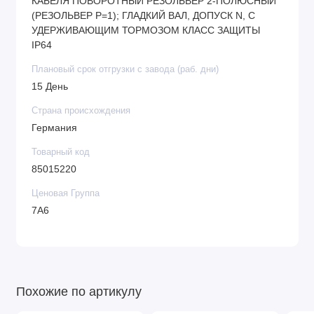
КАБЕЛЯ ПОВОРОТНЫЙ РЕЗОЛЬВЕР 2-ПОЛЮСНЫЙ
(РЕЗОЛЬВЕР P=1); ГЛАДКИЙ ВАЛ, ДОПУСК N, С
УДЕРЖИВАЮЩИМ ТОРМОЗОМ КЛАСС ЗАЩИТЫ
IP64
Плановый срок отгрузки с завода (раб. дни)
15 День
Страна происхождения
Германия
Товарный код
85015220
Ценовая Группа
7A6
Похожие по артикулу