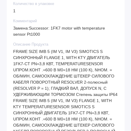
Количество в упаковке
1
Комментарий
Замена:Successor: 1FK7 motor with temperature
sensor Pt1000
Описание Продукта
FRAME SIZE IMB 5 (IM V1, IM V3) SIMOTICS S
СИНХРОННЫЙ FLANGE 1, WITH KTY ДВИГАТЕЛЬ
1FK7-CT PN=3,8 КВТ, TEMPERATURESENSOR
UПРОМ.КОНТ .=600 В M0=18 HM (100 К), NНОМ. =
ОБ/МИН, САМООХЛАЖДЕНИЕ ШТЕКЕР СИЛОВОГО
КАБЕЛЯ ПОВОРОТНЫЙ RESOLVER 2-полюсный
(RESOLVER Р = 1); ГЛАДКИЙ ВАЛ, ДОПУСК N, С
УДЕРЖИВАЮЩИМ ТОРМОЗОМ Степень защиты IP64
FRAME SIZE IMB 5 (IM V1, IM V3) FLANGE 1, WITH
KTY TEMPERATURESENSOR SIMOTICS S
СИНХРОННЫЙ ДВИГАТЕЛЬ 1FK7-CT PN=3,8 КВТ,
UПРОМ.КОНТ .=600 В M0=18 HM (100 К), NНОМ. =
ОБ/МИН, САМООХЛАЖДЕНИЕ ШТЕКЕР СИЛОВОГО