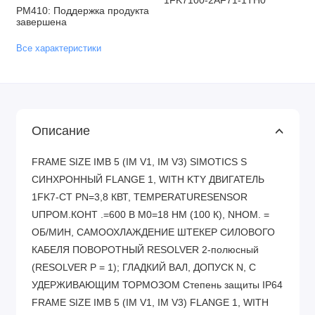
1FK7100-2AF71-1TH0
PM410: Поддержка продукта
завершена
Все характеристики
Описание
FRAME SIZE IMB 5 (IM V1, IM V3) SIMOTICS S
СИНХРОННЫЙ FLANGE 1, WITH KTY ДВИГАТЕЛЬ
1FK7-CT PN=3,8 КВТ, TEMPERATURESENSOR
UПРОМ.КОНТ .=600 В M0=18 HM (100 К), NНОМ. =
ОБ/МИН, САМООХЛАЖДЕНИЕ ШТЕКЕР СИЛОВОГО
КАБЕЛЯ ПОВОРОТНЫЙ RESOLVER 2-полюсный
(RESOLVER Р = 1); ГЛАДКИЙ ВАЛ, ДОПУСК N, С
УДЕРЖИВАЮЩИМ ТОРМОЗОМ Степень защиты IP64
FRAME SIZE IMB 5 (IM V1, IM V3) FLANGE 1, WITH