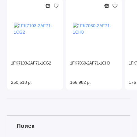
1FK7103-2AF71-1CG2
1FK7060-2AF71-1CH0
1FK
250 518 р.
166 982 р.
176
Поиск