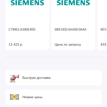
C79451-A3458-B55
6BK1932-6AA00-0AA0
6ES
13 423 р.
Цена по запросу
433
Быстрая доставка
Низкие цены