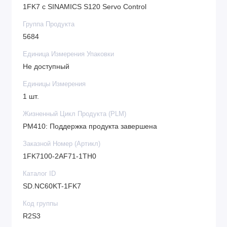
1FK7 с SINAMICS S120 Servo Control
Группа Продукта
5684
Единица Измерения Упаковки
Не доступный
Единицы Измерения
1 шт.
Жизненный Цикл Продукта (PLM)
PM410: Поддержка продукта завершена
Заказной Номер (Артикл)
1FK7100-2AF71-1TH0
Каталог ID
SD.NC60KT-1FK7
Код группы
R2S3