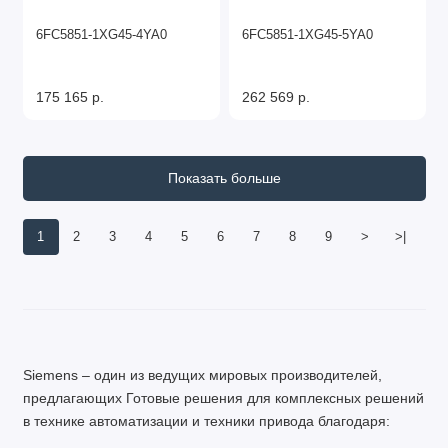
6FC5851-1XG45-4YA0
6FC5851-1XG45-5YA0
175 165 р.
262 569 р.
Показать больше
1
2
3
4
5
6
7
8
9
>
>|
Siemens – один из ведущих мировых производителей,
предлагающих Готовые решения для комплексных решений
в технике автоматизации и техники привода благодаря: