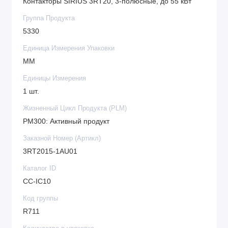
Контакторы SIRIUS 3RT20, 3-полюсные, до 55 кВт
Группа Продукта
5330
Единица Измерения Упаковки
MM
Единицы Измерения
1 шт.
Жизненный Цикл Продукта (PLM)
PM300: Активный продукт
Заказной Номер (Артикл)
3RT2015-1AU01
Каталог ID
CC-IC10
Код группы
R711