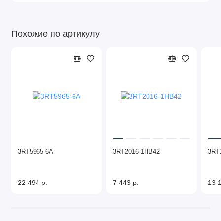
Похожие по артикулу
3RT5965-6A
3RT2016-1HB42
3RT
22 494 р.
7 443 р.
13 1