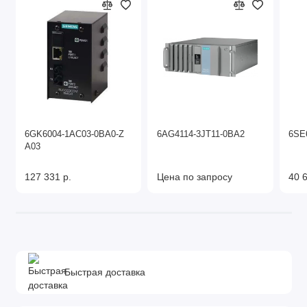
6GK6004-1AC03-0BA0-Z
6AG4114-3JT11-0BA2
6SE
A03
127 331 р.
Цена по запросу
40 6
Быстрая доставка