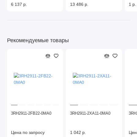
6 137 р.
13 486 р.
1 р.
Рекомендуемые товары
3RH2911-2FB22-0MA0
3RH2911-2XA11-0MA0
3RH
Цена по запросу
1 042 р.
Цен