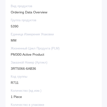
Вид продуктов
Ordering Data Overview
Группа продуктов
5390
Единица Измерения Упаковки
MM
Жизненный Цикл Продукта (PLM)
PM300:Active Product
Заказной Номер (Артикл)
3RT5066-6AB36
Код группы
R711
Количество (ед.изм.)
1 Piece
Количество в упаковке