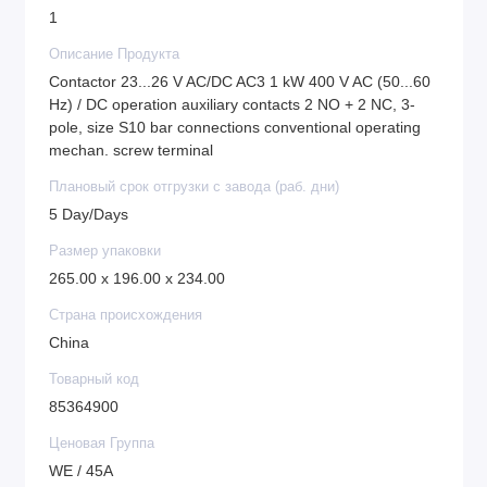
1
Описание Продукта
Contactor 23...26 V AC/DC AC3 1 kW 400 V AC (50...60
Hz) / DC operation auxiliary contacts 2 NO + 2 NC, 3-
pole, size S10 bar connections conventional operating
mechan. screw terminal
Плановый срок отгрузки с завода (раб. дни)
5 Day/Days
Размер упаковки
265.00 x 196.00 x 234.00
Страна происхождения
China
Товарный код
85364900
Ценовая Группа
WE / 45A