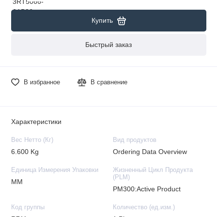
Купить
Быстрый заказ
В избранное
В сравнение
Характеристики
Вес Нетто (Кг)
Вид продуктов
6.600 Kg
Ordering Data Overview
Единица Измерения Упаковки
Жизненный Цикл Продукта
(PLM)
MM
PM300:Active Product
Код группы
Количество (ед.изм.)