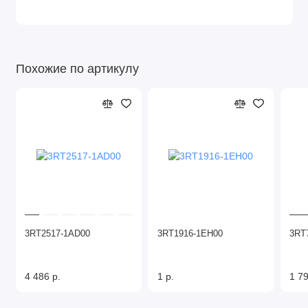
Похожие по артикулу
3RT2517-1AD00
3RT1916-1EH00
3RT
4 486 р.
1 р.
1 79