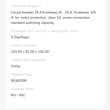
Описание Продукта
Circuit breaker 25 A A-release 20...25 A, N-release 325
A, for motor protection, class 10, screw connection,
standard switching capacity,
Плановый срок отгрузки с завода (раб. дни)
5 Day/Days
Размер упаковки
103.00 x 52.00 x 106.00
Страна происхождения
China
Товарный код
85362090
Ценовая Группа
RU / 45C