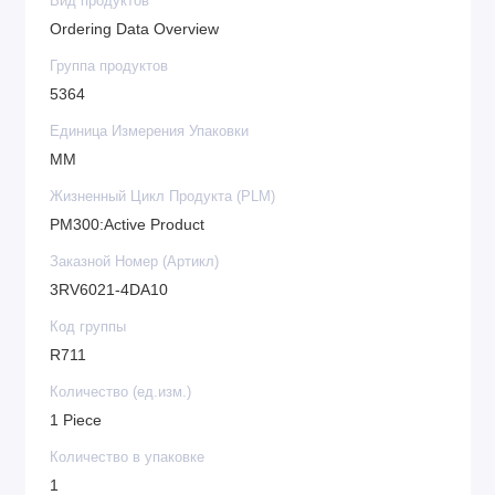
Вид продуктов
Ordering Data Overview
Группа продуктов
5364
Единица Измерения Упаковки
MM
Жизненный Цикл Продукта (PLM)
PM300:Active Product
Заказной Номер (Артикл)
3RV6021-4DA10
Код группы
R711
Количество (ед.изм.)
1 Piece
Количество в упаковке
1