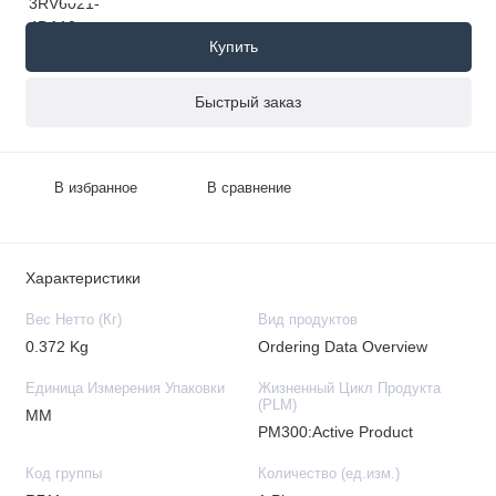
Купить
Быстрый заказ
В избранное
В сравнение
Характеристики
Вес Нетто (Кг)
Вид продуктов
0.372 Kg
Ordering Data Overview
Единица Измерения Упаковки
Жизненный Цикл Продукта
(PLM)
MM
PM300:Active Product
Код группы
Количество (ед.изм.)