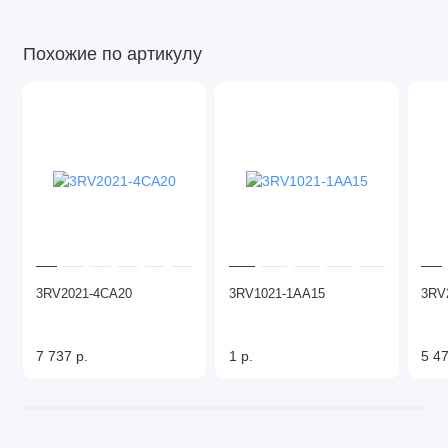
Похожие по артикулу
3RV2021-4CA20
3RV1021-1AA15
3RV
7 737 р.
1 р.
5 47