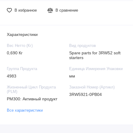
В избранное
В сравнение
Характеристики
Вес Нетто (Кг)
Вид продуктов
0,690 Кг
Spare parts for 3RW52 soft
starters
Группа Продукта
Единица Измерения Упаковки
4983
мм
Жизненный Цикл Продукта
Заказной Номер (Артикл)
(PLM)
3RW5921-0PB04
PM300: Активный продукт
Все характеристики