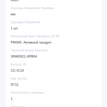
4983
Единица Измерения Упаковки
мм
Единицы Измерения
1 шт.
Жизненный Цикл Продукта (PLM)
PM300: Активный продукт
Заказной Номер (Артикл)
3RW5921-0PB04
Каталог ID
CC-IC10
Код группы
R711
Количество в упаковке
1
Описание