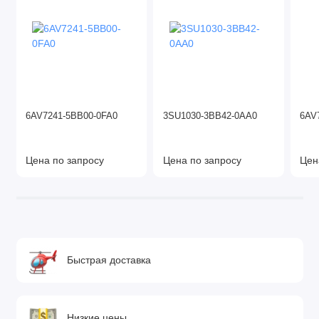
6AV7241-5BB00-0FA0
3SU1030-3BB42-0AA0
6AV
Цена по запросу
Цена по запросу
Цен
Быстрая доставка
Низкие цены