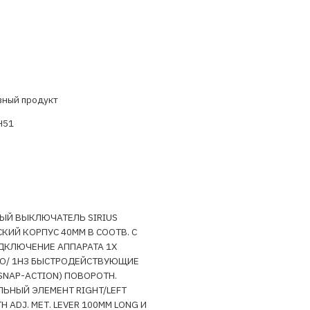
вный продукт
H51
ЫЙ ВЫКЛЮЧАТЕЛЬ SIRIUS
КИЙ КОРПУС 40MM В СООТВ. С
ДКЛЮЧЕНИЕ АППАРАТА 1X
1НО/ 1НЗ БЫСТРОДЕЙСТВУЮЩИЕ
SNAP-ACTION) ПОВОРОТН.
ЬНЫЙ ЭЛЕМЕНТ RIGHT/LEFT
TH ADJ. МЕТ. LEVER 100MM LONG И