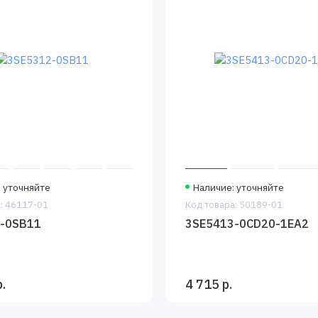
 уточняйте
Наличие: уточняйте
: 46117-01
Код товара: 50189-01
-0SB11
3SE5413-0CD20-1EA2
.
4 715 р.