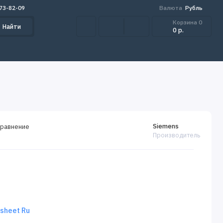
273-82-09
Валюта
Рубль
Корзина
0
Найти
0 р.
Siemens
сравнение
Производитель
sheet Ru