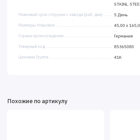
STAINL. STE
Плановый срок отгрузки с завода (раб. дни)
5 День
Размеры Упаковки
45,00 x 165,0
Страна происхождения
Германия
Товарный код
85365080
Ценовая Группа
41K
Похожие по артикулу