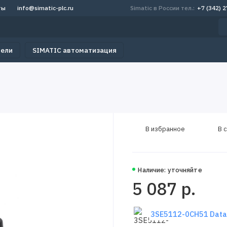
ты
info@simatic-plc.ru
Simatic в России тел.:
+7 (342) 
тели
SIMATIC автоматизация
В избранное
В 
Наличие: уточняйте
5 087 р.
3SE5112-0CH51 Data