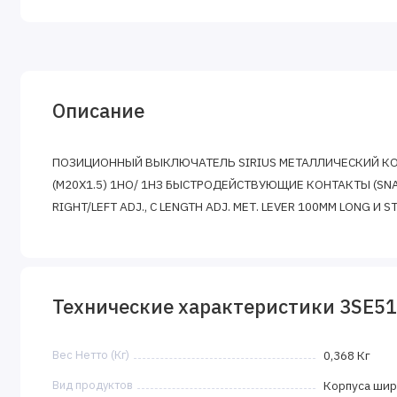
Описание
ПОЗИЦИОННЫЙ ВЫКЛЮЧАТЕЛЬ SIRIUS МЕТАЛЛИЧЕСКИЙ КОР
(M20X1.5) 1НО/ 1НЗ БЫСТРОДЕЙСТВУЮЩИЕ КОНТАКТЫ (S
RIGHT/LEFT ADJ., C LENGTH ADJ. МЕТ. LEVER 100MM LONG И 
Технические характеристики 3SE5
Вес Нетто (Кг)
0,368 Кг
Вид продуктов
Корпуса шир