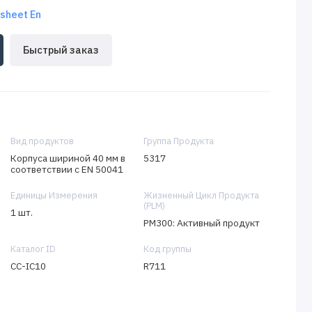
sheet En
Быстрый заказ
Вид продуктов
Группа Продукта
Корпуса шириной 40 мм в
5317
соответствии с EN 50041
Единицы Измерения
Жизненный Цикл Продукта
(PLM)
1 шт.
PM300: Активный продукт
Каталог ID
Код группы
CC-IC10
R711