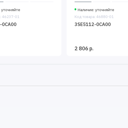
 уточняйте
Наличие: уточняйте
: 46237-01
Код товара: 46880-01
-0CA00
3SE5112-0CA00
2 806 р.