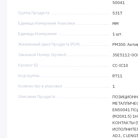
50041
Группа Продукта
5317
Единица Измерения Упаковки
MM
Единицы Измерения
1 шт.
Жизненный Цикл Продукта (PLM)
PM300: Акти
Заказной Номер (Артикл)
3SE5112-0C
Каталог ID
CC-IC10
Код группы
R711
Количество в упаковке
1
Описание Продукта
ПОЗИЦИОНН
МЕТАЛЛИЧЕС
EN50041 ПО
(M20X1.5) 
КОНТАКТЫ (
ИСПОЛНИТЕЛ
ADJ., C LENG