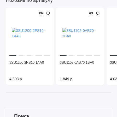
Похожие по артикулу
3SU1200-2PS10-1AA0
3SU1102-0AB70-1BA0
3SU
4 303 р.
1 849 р.
4 03
Поиск