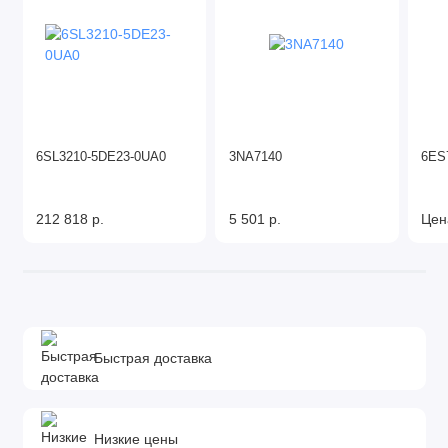
6SL3210-5DE23-0UA0
3NA7140
6ES
212 818 р.
5 501 р.
Цен
Быстрая доставка
Низкие цены