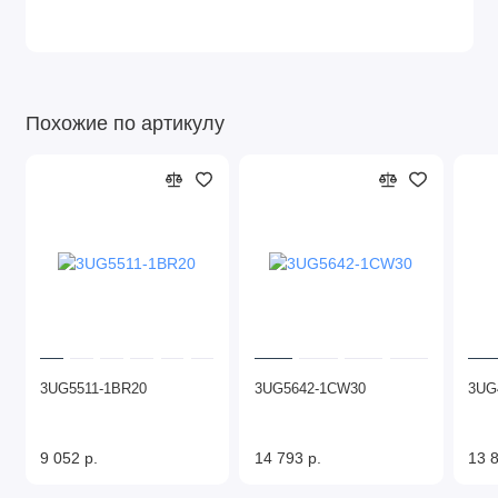
Похожие по артикулу
3UG5511-1BR20
3UG5642-1CW30
3UG
9 052 р.
14 793 р.
13 8