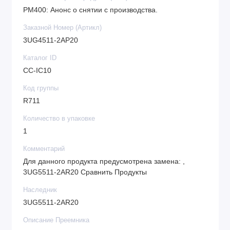
PM400: Анонс о снятии с производства.
Заказной Номер (Артикл)
3UG4511-2AP20
Каталог ID
CC-IC10
Код группы
R711
Количество в упаковке
1
Комментарий
Для данного продукта предусмотрена замена: ,
3UG5511-2AR20 Сравнить Продукты
Наследник
3UG5511-2AR20
Описание Преемника