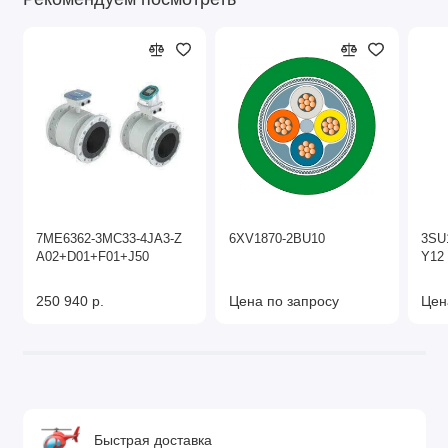
7ME6362-3MC33-4JA3-Z
6XV1870-2BU10
3SU
A02+D01+F01+J50
Y12
250 940 р.
Цена по запросу
Цен
Быстрая доставка