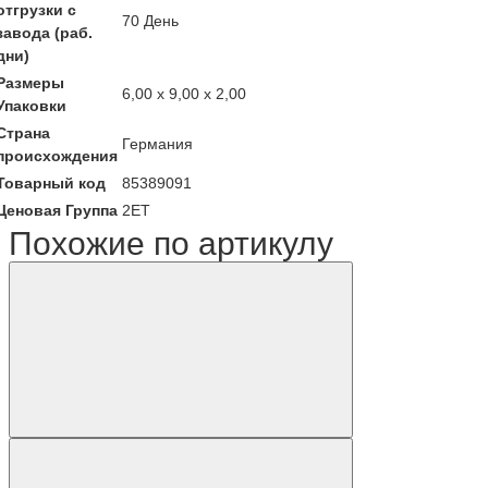
отгрузки с
70 День
завода (раб.
дни)
Размеры
6,00 x 9,00 x 2,00
Упаковки
Страна
Германия
происхождения
Товарный код
85389091
Ценовая Группа
2ET
Похожие по артикулу