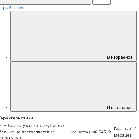
стрый заказ
В избранное
В сравнение
Характеристики
Продукт
PLM-Дата вступления в силу
12
Гарантия
больше не поставляется с:
0,045 Кг
Вес Нетто (Кг)
месяцев
01.10.2023