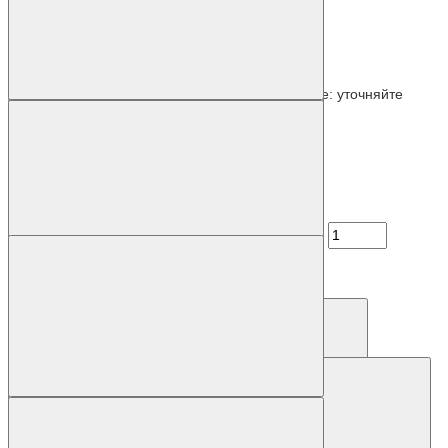
Наличие: уточняйте
Код товара: 55594-01
6AG4112-3JB02-2BC1
Наличие: уточняйте
700 837 р.
Код товара: 63428-01
6AG4104-3KG41-0FA0
1 р.
Купить