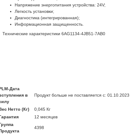
Напряжение энергопитания устройства: 24V;
Легкость установки;
Диагностика (интегрированная);
Информационная защищенность.
Технические характеристики 6AG1134-4JB51-7AB0
PLM-Дата
вступления в
Продукт больше не поставляется с: 01.10.2023
силу
Вес Нетто (Кг)
0,045 Кг
Гарантия
12 месяцев
Группа
4398
Продукта