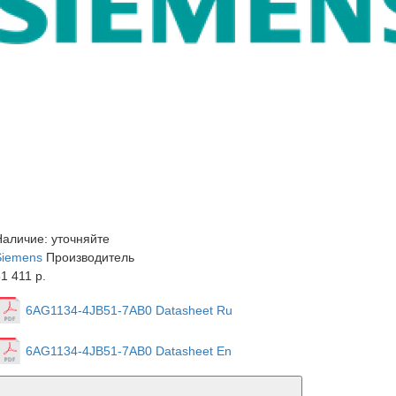
Наличие: уточняйте
Siemens
Производитель
1 411 р.
6AG1134-4JB51-7AB0 Datasheet Ru
6AG1134-4JB51-7AB0 Datasheet En