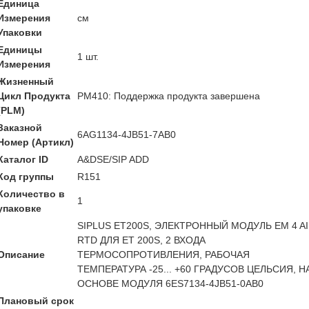
Единица
Измерения
см
Упаковки
Единицы
1 шт.
Измерения
Жизненный
Цикл Продукта
PM410: Поддержка продукта завершена
(PLM)
Заказной
6AG1134-4JB51-7AB0
Номер (Артикл)
Каталог ID
A&DSE/SIP ADD
Код группы
R151
Количество в
1
упаковке
SIPLUS ET200S, ЭЛЕКТРОННЫЙ МОДУЛЬ EM 4 AI
RTD ДЛЯ ET 200S, 2 ВХОДА
Описание
ТЕРМОСОПРОТИВЛЕНИЯ, РАБОЧАЯ
ТЕМПЕРАТУРА -25... +60 ГРАДУСОВ ЦЕЛЬСИЯ, Н
ОСНОВЕ МОДУЛЯ 6ES7134-4JB51-0AB0
Плановый срок