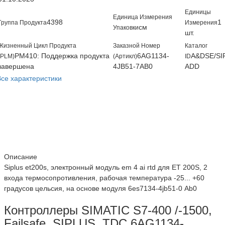
Единицы
Единица Измерения
4398
1
Группа Продукта
Измерения
см
Упаковки
шт.
Жизненный Цикл Продукта
Заказной Номер
Каталог
PM410: Поддержка продукта
6AG1134-
A&DSE/SI
(PLM)
(Артикл)
ID
завершена
4JB51-7AB0
ADD
Все характеристики
Описание
Siplus et200s, электронный модуль em 4 ai rtd для ET 200S, 2
входа термосопротивления, рабочая температура -25... +60
градусов цельсия, на основе модуля 6es7134-4jb51-0 Аb0
Контроллеры SIMATIC S7-400 /-1500,
Failsafe, SIPLUS, TDC 6AG1134-