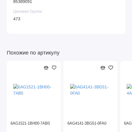
85389091
Ценовая Группа
473
Похожие по артикулу
6AG1521-1BH00-7AB0
6AG4141-3BG51-0FA0
6AG