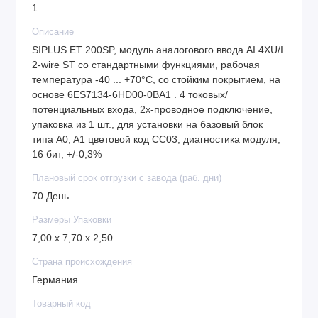
1
Описание
SIPLUS ET 200SP, модуль аналогового ввода AI 4XU/I
2-wire ST со стандартными функциями, рабочая
температура -40 ... +70°C, со стойким покрытием, на
основе 6ES7134-6HD00-0BA1 . 4 токовых/
потенциальных входа, 2х-проводное подключение,
упаковка из 1 шт., для установки на базовый блок
типа A0, A1 цветовой код CC03, диагностика модуля,
16 бит, +/-0,3%
Плановый срок отгрузки с завода (раб. дни)
70 День
Размеры Упаковки
7,00 x 7,70 x 2,50
Страна происхождения
Германия
Товарный код