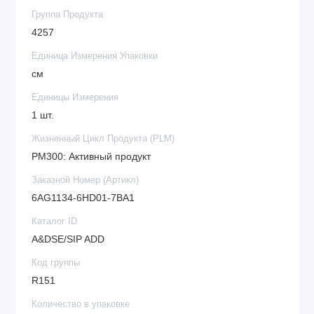
Группа Продукта
4257
Единица Измерения Упаковки
см
Единицы Измерения
1 шт.
Жизненный Цикл Продукта (PLM)
PM300: Активный продукт
Заказной Номер (Артикл)
6AG1134-6HD01-7BA1
Каталог ID
A&DSE/SIP ADD
Код группы
R151
Количество в упаковке