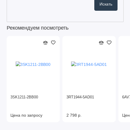
Рекомендуем посмотреть
3SK1211-2BB00
3RT1944-5AD01
6AV
Цена по запросу
2 798 р.
Цен