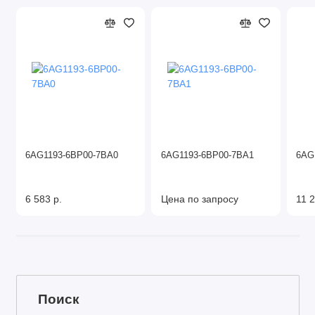
6AG1193-6BP00-7BA0
6AG1193-6BP00-7BA1
6AG
6 583 р.
Цена по запросу
11 2
Поиск