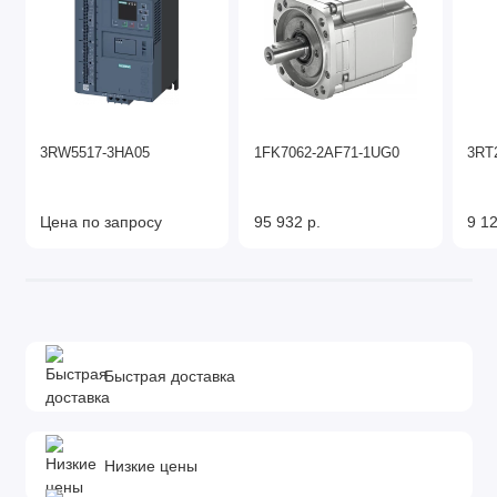
3RW5517-3HA05
1FK7062-2AF71-1UG0
3RT
Цена по запросу
95 932 р.
9 12
Быстрая доставка
Низкие цены