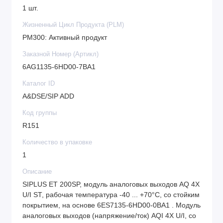
1 шт.
создания систем автоматического управления в
разнообразных сферах промышленного
Жизненный Цикл Продукта (PLM)
производства.
PM300: Активный продукт
Заказной Номер (Артикл)
6AG1135-6HD00-7BA1
Каталог ID
A&DSE/SIP ADD
Код группы
R151
Количество в упаковке
1
Описание
SIPLUS ET 200SP, модуль аналоговых выходов AQ 4X
U/I ST, рабочая температура -40 ... +70°C, со стойким
покрытием, на основе 6ES7135-6HD00-0BA1 . Модуль
аналоговых выходов (напряжение/ток) AQI 4X U/I, со