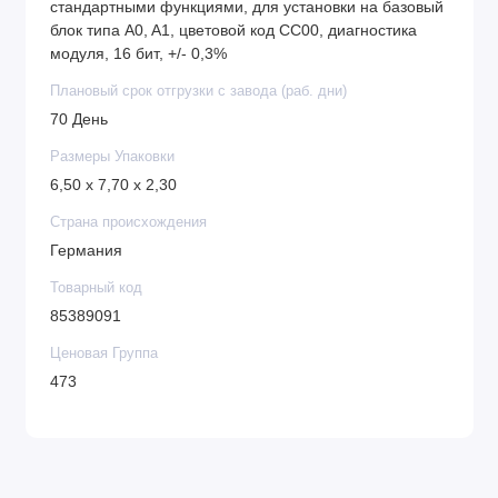
стандартными функциями, для установки на базовый
блок типа A0, A1, цветовой код CC00, диагностика
модуля, 16 бит, +/- 0,3%
Плановый срок отгрузки с завода (раб. дни)
70 День
Размеры Упаковки
6,50 x 7,70 x 2,30
Страна происхождения
Германия
Товарный код
85389091
Ценовая Группа
473