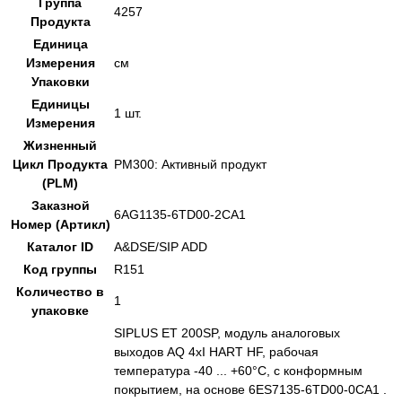
Группа
4257
Продукта
Единица
Измерения
см
Упаковки
Единицы
1 шт.
Измерения
Жизненный
Цикл Продукта
PM300: Активный продукт
(PLM)
Заказной
6AG1135-6TD00-2CA1
Номер (Артикл)
Каталог ID
A&DSE/SIP ADD
Код группы
R151
Количество в
1
упаковке
SIPLUS ET 200SP, модуль аналоговых
выходов AQ 4xI HART HF, рабочая
температура -40 ... +60°C, с конформным
покрытием, на основе 6ES7135-6TD00-0CA1 .