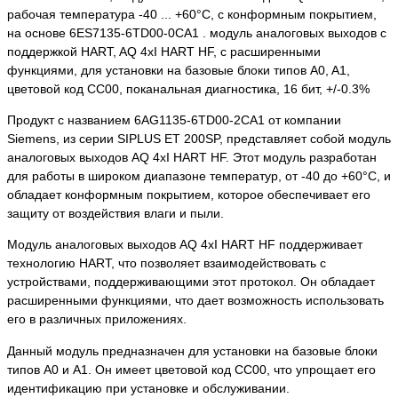
рабочая температура -40 ... +60°C, с конформным покрытием,
на основе 6ES7135-6TD00-0CA1 . модуль аналоговых выходов с
поддержкой HART, AQ 4xI HART HF, с расширенными
функциями, для установки на базовые блоки типов A0, A1,
цветовой код CC00, поканальная диагностика, 16 бит, +/-0.3%
Продукт с названием 6AG1135-6TD00-2CA1 от компании
Siemens, из серии SIPLUS ET 200SP, представляет собой модуль
аналоговых выходов AQ 4xI HART HF. Этот модуль разработан
для работы в широком диапазоне температур, от -40 до +60°C, и
обладает конформным покрытием, которое обеспечивает его
защиту от воздействия влаги и пыли.
Модуль аналоговых выходов AQ 4xI HART HF поддерживает
технологию HART, что позволяет взаимодействовать с
устройствами, поддерживающими этот протокол. Он обладает
расширенными функциями, что дает возможность использовать
его в различных приложениях.
Данный модуль предназначен для установки на базовые блоки
типов A0 и A1. Он имеет цветовой код CC00, что упрощает его
идентификацию при установке и обслуживании.