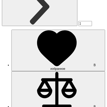
В
избранное
В