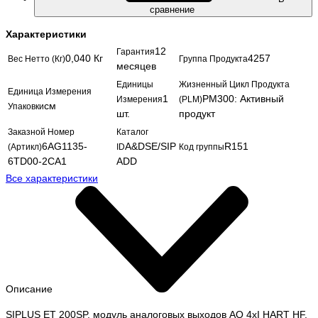
сравнение
Характеристики
12
Гарантия
0,040 Кг
4257
Вес Нетто (Кг)
Группа Продукта
месяцев
Единицы
Жизненный Цикл Продукта
Единица Измерения
1
PM300: Активный
Измерения
(PLM)
см
Упаковки
шт.
продукт
Заказной Номер
Каталог
6AG1135-
A&DSE/SIP
R151
(Артикл)
ID
Код группы
6TD00-2CA1
ADD
Все характеристики
Описание
SIPLUS ET 200SP, модуль аналоговых выходов AQ 4xI HART HF,