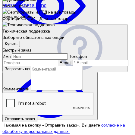
6ES7660-6DE18-2AD0
Низкие цены
Цена по запросу
Сертификаты и ГТД на все товары
Техническая поддержка
Выберите обязательные опции
Купить
Быстрый заказ
Имя
Телефон
E-mail
Запросить цену
Комментарий
Отправить заказ
Нажимая на кнопку «Отправить заказ», Вы даете
согласие на
обработку персональных данных.