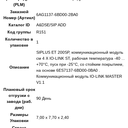
(PLM)
Заказной
6AG1137-6BD00-2BA0
Номер (Артикл)
Каталог ID
A&DSE/SIP ADD
Код группы
R151
Количество в
1
упаковке
SIPLUS ET 200SP, коммуникационный модуль
см 4 X IO-LINK ST, рабочая температура -40 ...
+70°C, пуск при -25°C, со стойким покрытием,
Описание
на основе 6ES7137-6BD00-0BA0 .
Коммуникационный модуль IO-LINK MASTER
V1.1
Плановый срок
отгрузки с
90 День
завода (раб.
дни)
Размеры
7,00 x 7,70 x 2,40
Упаковки
Страна