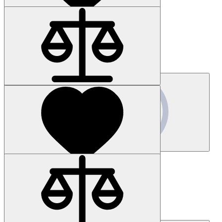
Наличие: уточняйте
Код товара: 7022-01
6AG4140-7DD37-0KA0
Цена по запросу
Запросить цену
Наличие: уточняйте
Код товара: 34814-01
3SU1050-5LC01-0AA0
Цена по запросу