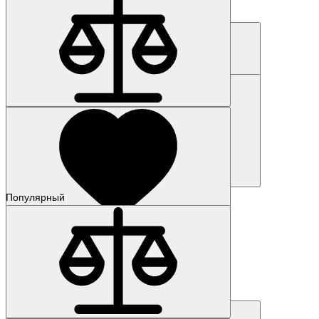
Наличие: уточняйте
769 900 р.
Код товара: 274-01
6AG1132-6BH01-7BA0
33 047 р.
Купить
Купить
Популярный
Наличие: уточняйте
Код товара: 331-01
6AG1193-6BP00-7BA0
6 528 р.