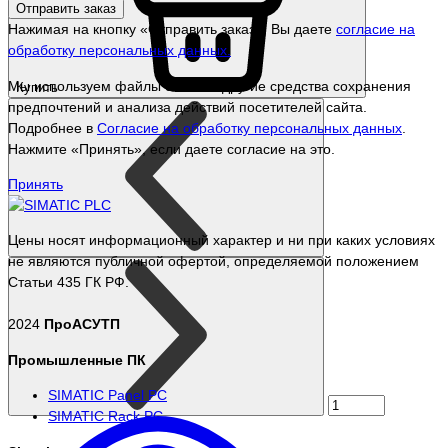
Отправить заказ
Нажимая на кнопку «Отправить заказ», Вы даете
согласие на
обработку персональных данных.
Мы используем файлы cookie и другие средства сохранения
Купить
предпочтений и анализа действий посетителей сайта.
Подробнее в
Согласие на обработку персональных данных
.
Нажмите «Принять», если даете согласие на это.
Принять
Цены носят информационный характер и ни при каких условиях
не являются публичной офертой, определяемой положением
Статьи 435 ГК РФ.
2024
ПроАСУТП
Промышленные ПК
SIMATIC Panel PС
SIMATIC Rack PC