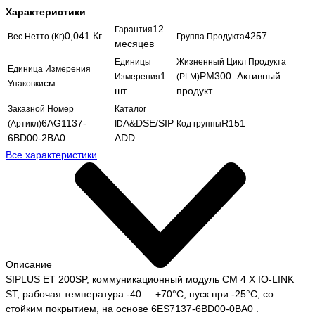
Характеристики
12
Гарантия
0,041 Кг
4257
Вес Нетто (Кг)
Группа Продукта
месяцев
Единицы
Жизненный Цикл Продукта
Единица Измерения
1
PM300: Активный
Измерения
(PLM)
см
Упаковки
шт.
продукт
Заказной Номер
Каталог
6AG1137-
A&DSE/SIP
R151
(Артикл)
ID
Код группы
6BD00-2BA0
ADD
Все характеристики
Описание
SIPLUS ET 200SP, коммуникационный модуль CM 4 X IO-LINK
ST, рабочая температура -40 ... +70°C, пуск при -25°C, со
стойким покрытием, на основе 6ES7137-6BD00-0BA0 .