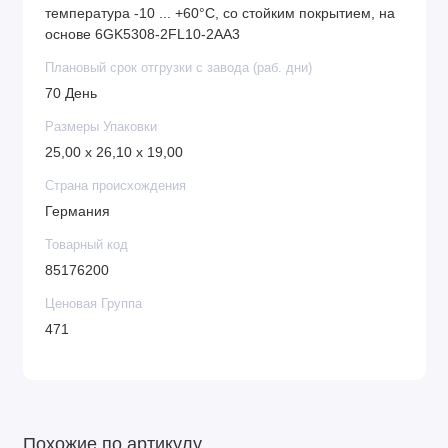
температура -10 ... +60°C, со стойким покрытием, на
основе 6GK5308-2FL10-2AA3
Плановый срок отгрузки с завода (раб. дни)
70 День
Размеры Упаковки
25,00 x 26,10 x 19,00
Страна происхождения
Германия
Товарный код
85176200
Ценовая Группа
471
Похожие по артикулу