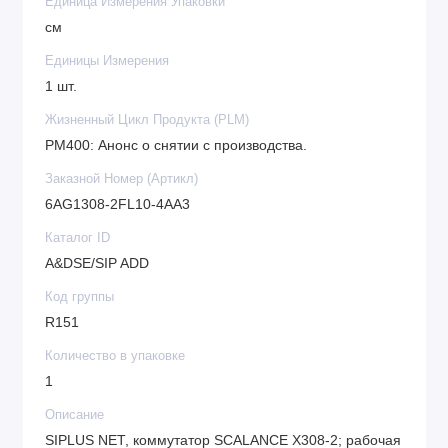
Единица Измерения Упаковки
автоматического контроля в различных сферах
см
промышленного производства.
Единицы Измерения
1 шт.
Жизненный Цикл Продукта (PLM)
PM400: Анонс о снятии с производства.
Заказной Номер (Артикл)
6AG1308-2FL10-4AA3
Каталог ID
A&DSE/SIP ADD
Код группы
R151
Количество в упаковке
1
Описание
SIPLUS NET, коммутатор SCALANCE X308-2; рабочая