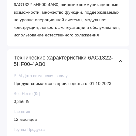
6AG1322-5HF00-4AB0, широкие коммуникационные
возможности, множество функций, поддерживаемых
на уровне операционной системы, модульная
конструкция, легкость эксплуатации и обслуживания,
использование естественного охлаждения
предоставляют возможность получения
рентабельных решений для построения схем
Технические характеристики 6AG1322-
автоматизированного контроля в различных областях
5HF00-4AB0
промышленного производства.
PLM-Дата вступления в силу
Характеристика контроллеров СИМЕНС:
Продукт снимается с производства с: 01.10.2023
Информационная защита;
Вес Нетто (Кг)
Простота монтажа;
0,356 Кг
Напряжение электропитания прибора: 24 V;
Поиск неисправностей (встроенная);
Гарантия
Огромное количество встроенных функций;
12 месяцев
Блочное строение, гарантирующее гибкость
Группа Продукта
настроек;