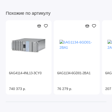
Похожие по артикулу
6AG4114-4NL13-3CY0
6AG1134-6GD01-2BA1
6AG
740 373 р.
76 279 р.
207