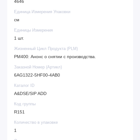
4646
Производительность.
Единица Измерения Упаковки
см
Единицы Измерения
1 шт.
Жизненный Цикл Продукта (PLM)
PM400: Анонс о снятии с производства.
Заказной Номер (Артикл)
6AG1322-5HF00-4AB0
Каталог ID
A&DSE/SIP ADD
Код группы
R151
Количество в упаковке
1