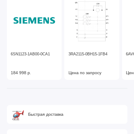
6SN1123-1AB00-0CA1
3RA2115-0BH15-1FB4
6AV
184 998 р.
Цена по запросу
Цен
Быстрая доставка