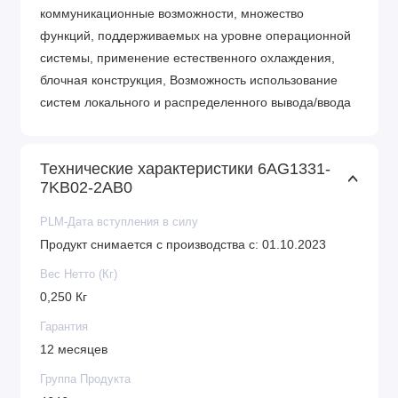
коммуникационные возможности, множество
функций, поддерживаемых на уровне операционной
системы, применение естественного охлаждения,
блочная конструкция, Возможность использование
систем локального и распределенного вывода/ввода
обеспечивают возможность получения рентабельных
решений для построения систем автоматического
Технические характеристики 6AG1331-
контроля в разнообразных сферах промышленного
7KB02-2AB0
производства.
PLM-Дата вступления в силу
Особенности контроллеров SIEMENS:
Продукт снимается с производства с: 01.10.2023
Большое количество интегрированных
Вес Нетто (Кг)
возможностей;
0,250 Кг
Поиск неисправностей (встроенная);
Модульная конструкция, гарантирующая
Гарантия
гибкость программирования;
12 месяцев
Напряжение питания прибора: 24 V;
Группа Продукта
Информационная защита;