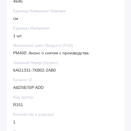
4646
Производительность;
Единица Измерения Упаковки
Простота монтажа.
см
Единицы Измерения
1 шт.
Жизненный Цикл Продукта (PLM)
PM400: Анонс о снятии с производства.
Заказной Номер (Артикл)
6AG1331-7KB02-2AB0
Каталог ID
A&DSE/SIP ADD
Код группы
R151
Количество в упаковке
1