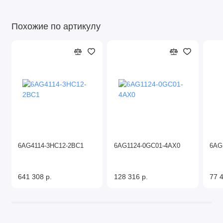
Похожие по артикулу
6AG4114-3HC12-2BC1
6AG1124-0GC01-4AX0
6AG
641 308 р.
128 316 р.
77 4