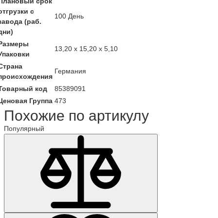
Плановый срок
отгрузки с
100 День
завода (раб.
дни)
Размеры
13,20 x 15,20 x 5,10
Упаковки
Страна
Германия
происхождения
Товарный код
85389091
Ценовая Группа
473
Похожие по артикулу
Популярный