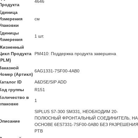
4646
Продукта
Единица
Измерения
см
Упаковки
Единицы
1 шт.
Измерения
Жизненный
Цикл Продукта
PM410: Поддержка продукта завершена
(PLM)
Заказной
6AG1331-7SF00-4AB0
Номер (Артикл)
Каталог ID
A&DSE/SIP ADD
Код группы
R151
Количество в
1
упаковке
SIPLUS S7-300 SM331, НЕОБХОДИМ 20-
ПОЛЮСНЫЙ ФРОНТАЛЬНЫЙ СОЕДИНИТЕЛЬ, НА
Описание
ОСНОВЕ 6ES7331-7SF00-0AB0 БЕЗ РАЗРЕШЕНИ
PTB