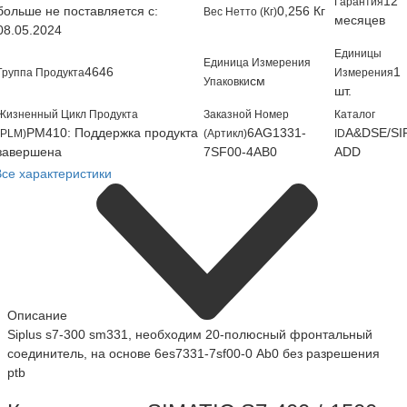
12
Гарантия
больше не поставляется с:
0,256 Кг
Вес Нетто (Кг)
месяцев
08.05.2024
Единицы
Единица Измерения
4646
1
Группа Продукта
Измерения
см
Упаковки
шт.
Жизненный Цикл Продукта
Заказной Номер
Каталог
PM410: Поддержка продукта
6AG1331-
A&DSE/SI
(PLM)
(Артикл)
ID
завершена
7SF00-4AB0
ADD
Все характеристики
Описание
Siplus s7-300 sm331, необходим 20-полюсный фронтальный
соединитель, на основе 6es7331-7sf00-0 Аb0 без разрешения
ptb