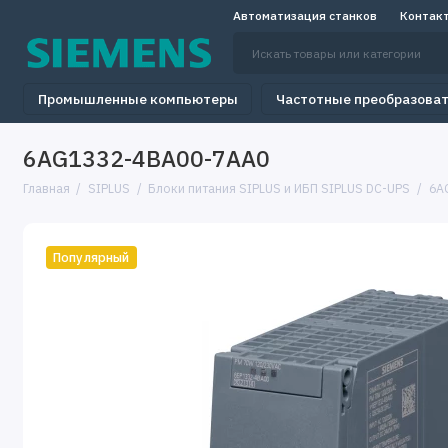
Автоматизация станков
Контак
Промышленные компьютеры
Частотные преобразова
6AG1332-4BA00-7AA0
Главная
SIPLUS
Блоки питания SIPLUS и ИБП SIPLUS DC-UPS
6A
Популярный