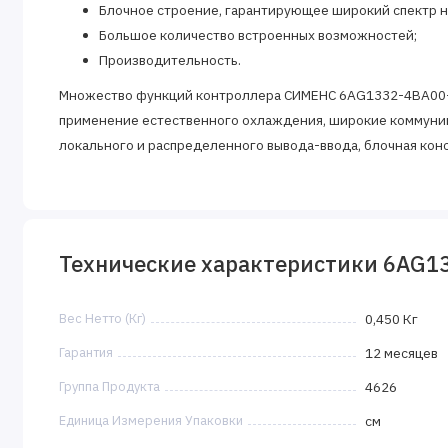
Блочное строение, гарантирующее широкий спектр н
Большое количество встроенных возможностей;
Производительность.
Множество функций контроллера СИМЕНС 6AG1332-4BA00-
применение естественного охлаждения, широкие коммуни
локального и распределенного вывода-ввода, блочная кон
предоставляют возможность получения рентабельных реше
разных областях промышленного производства.
Технические характеристики 6AG1
Вес Нетто (Кг)
0,450 Кг
Гарантия
12 месяцев
Группа Продукта
4626
Единица Измерения Упаковки
см