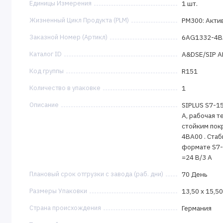
Единицы Измерения
1 шт.
Жизненный Цикл Продукта (PLM)
PM300: Акти
Заказной Номер (Артикл)
6AG1332-4B
Каталог ID
A&DSE/SIP 
Код группы
R151
Количество в упаковке
1
Описание
SIPLUS S7-15
A, рабочая те
стойким пок
4BA00 . Ста
формате S7-1
=24 В/3 А
Плановый срок отгрузки с завода (раб. дни)
70 День
Размеры Упаковки
13,50 x 15,50
Страна происхождения
Германия