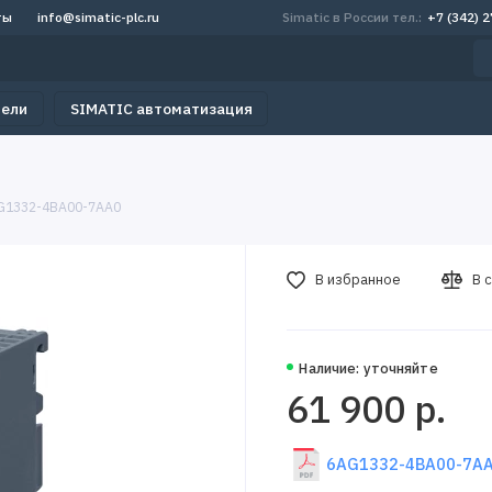
ты
info@simatic-plc.ru
Simatic в России тел.:
+7 (342) 
тели
SIMATIC автоматизация
G1332-4BA00-7AA0
В избранное
В 
Наличие: уточняйте
61 900 р.
6AG1332-4BA00-7AA0