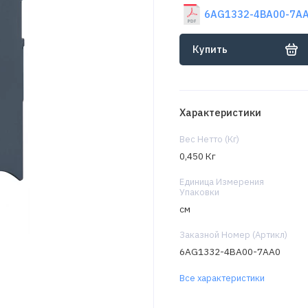
6AG1332-4BA00-7AA0
Купить
Характеристики
Вес Нетто (Кг)
0,450 Кг
Единица Измерения
Упаковки
см
Заказной Номер (Артикл)
6AG1332-4BA00-7AA0
Все характеристики