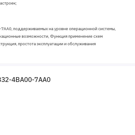
астроек;
7AA0, поддерживаемых на уровне операционной системы,
кационные возможности, Функция применение схем
струкция, простота эксплуатации и обслуживания
ний для построения структур автоматического управления в
332-4BA00-7AA0