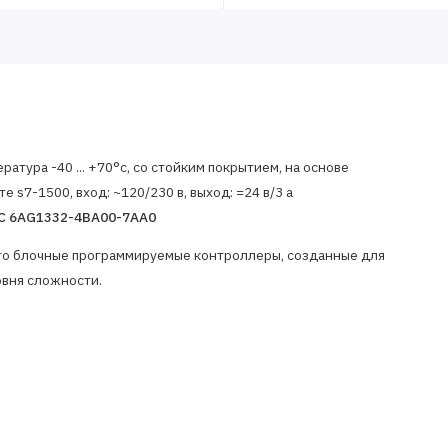
ература -40 ... +70°c, со стойким покрытием, на основе
 s7-1500, вход: ~120/230 в, выход: =24 в/3 а
TDC 6AG1332-4BA00-7AA0
о блочные программируемые контроллеры, созданные для
овня сложности.