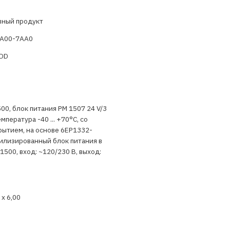
вный продукт
A00-7AA0
ADD
00, блок питания PM 1507 24 V/3
мпература -40 ... +70°C, со
рытием, на основе 6EP1332-
билизированный блок питания в
500, вход: ~120/230 В, выход:
 x 6,00