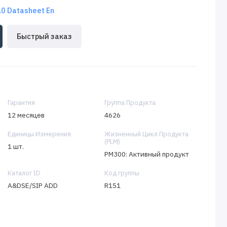
 Datasheet En
Быстрый заказ
Гарантия
Группа Продукта
12 месяцев
4626
Единицы Измерения
Жизненный Цикл Продукта
(PLM)
1 шт.
PM300: Активный продукт
Каталог ID
Код группы
A&DSE/SIP ADD
R151