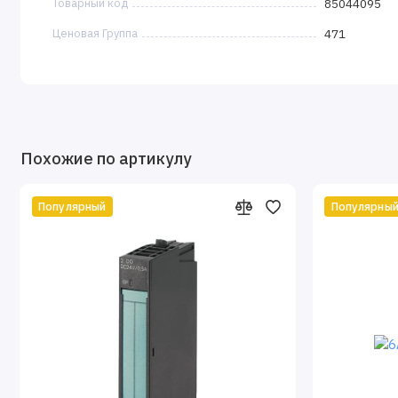
Товарный код
85044095
Ценовая Группа
471
Похожие по артикулу
Популярный
Популярны