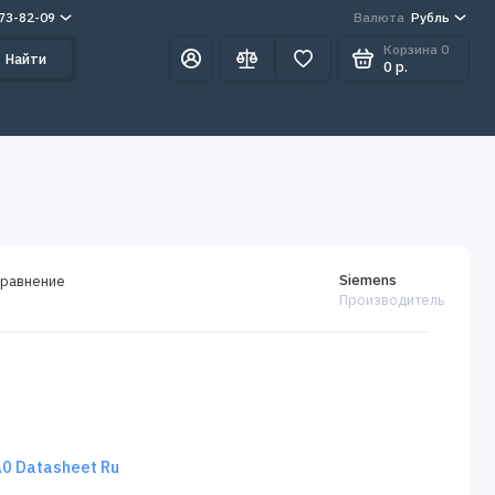
273-82-09
Валюта
Рубль
Корзина
0
Найти
0 р.
Siemens
сравнение
Производитель
 Datasheet Ru