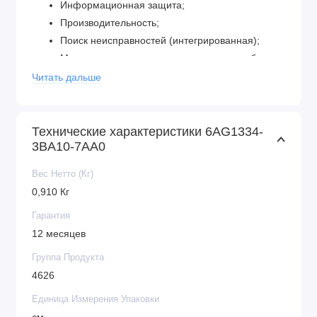
Информационная защита;
Производительность;
Поиск неисправностей (интегрированная);
Модульное строение, гарантирующее гибкость
настроек;
Читать дальше
Простота монтажа;
Напряжение электропитания прибора: 24В.
Технические характеристики 6AG1334-
Множество функций контроллера СИМЕНС 6AG1334-
3BA10-7AA0
3BA10-7AA0, поддерживаемых на уровне
операционной системы, удобство обслуживания и
Вес Нетто (Кг)
эксплуатации, работа с естественным охлаждением,
0,910 Кг
широкий коммуникационный функционал,
Гарантия
Возможность применение структур локального и
12 месяцев
распределенного ввода-вывода, модульная схема
Группа Продукта
предоставляют возможность получения
4626
рентабельных решений для создания структур
автоматического контроля в разнообразных сферах
Единица Измерения Упаковки
промышленного производства.