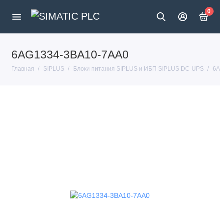
0
6AG1334-3BA10-7AA0
Главная
SIPLUS
Блоки питания SIPLUS и ИБП SIPLUS DC-UPS
6A