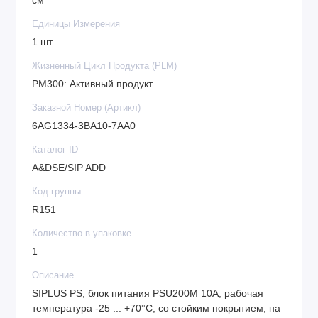
см
Единицы Измерения
1 шт.
Жизненный Цикл Продукта (PLM)
PM300: Активный продукт
Заказной Номер (Артикл)
6AG1334-3BA10-7AA0
Каталог ID
A&DSE/SIP ADD
Код группы
R151
Количество в упаковке
1
Описание
SIPLUS PS, блок питания PSU200M 10A, рабочая
температура -25 ... +70°C, со стойким покрытием, на