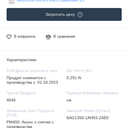
Запросить цену
В избранное
В сравнение
Характеристики
PLM-Дата вступления в силу
Вес Нетто (Кг)
Продукт снимается с
0,291 Кг
производства с: 01.10.2023
Группа Продукта
Единица Измерения Упаковки
4646
см
Жизненный Цикл Продукта
Заказной Номер (Артикл)
(PLM)
6AG1350-1AH03-2AE0
PM400: Анонс о снятии с
производства.