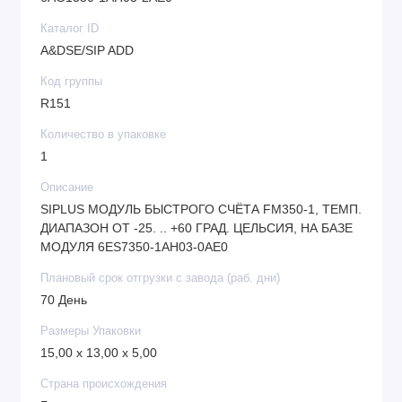
Каталог ID
A&DSE/SIP ADD
Код группы
R151
Количество в упаковке
1
Описание
SIPLUS МОДУЛЬ БЫСТРОГО СЧЁТА FM350-1, ТЕМП.
ДИАПАЗОН ОТ -25. .. +60 ГРАД. ЦЕЛЬСИЯ, НА БАЗЕ
МОДУЛЯ 6ES7350-1AH03-0AE0
Плановый срок отгрузки с завода (раб. дни)
70 День
Размеры Упаковки
15,00 x 13,00 x 5,00
Страна происхождения