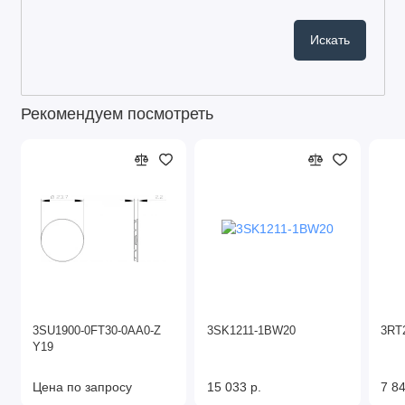
Рекомендуем посмотреть
3SU1900-0FT30-0AA0-Z
3SK1211-1BW20
3RT
Y19
Цена по запросу
15 033 р.
7 84