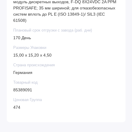
модуль дискретных выходов, F-DQ 8X24VDC 2A PPM
PROFISAFE; 35 мм шириной; для отказобезопасных
систем вплоть до PL E (ISO 13849-1)/ SIL3 (IEC
61508)
Плановый срок отгрузки с завода (раб. дни)
170 День
Размеры Упаковки
15,00 x 15,20 x 4,50
Страна происхождения
Германия
Товарный код
85389091
Ценовая Группа
474