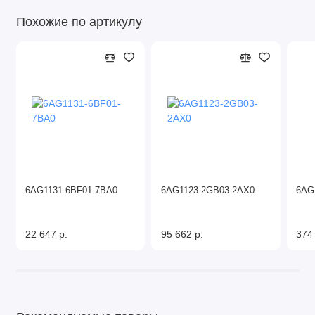
Похожие по артикулу
6AG1131-6BF01-7BA0
6AG1123-2GB03-2AX0
6AG
22 647 р.
95 662 р.
374