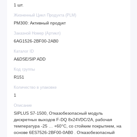
1 шт.
Жизненный Цикл Продукта (PLM)
PM300: Активный продукт
Заказной Номер (Артикл)
6AG1526-2BF00-2AB0
Каталог ID
A&DSE/SIP ADD
Код группы
R151
Количество в упаковке
1
Описание
SIPLUS S7-1500, Отказобезопасный модуль
дискретных выходов F-DQ 8x24VDC/2A, рабочая
температура -25 … +60°C, со стойким покрытием, на
основе 6ES7526-2BF00-0AB0 . Отказобезопасный