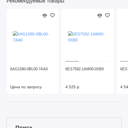
Рекомендуемые товары
6AG1590-0BL00-7AA0
6ES7592-1AM00-0XB0
6ES
Цена по запросу
4 525 р.
4 54
Поиск