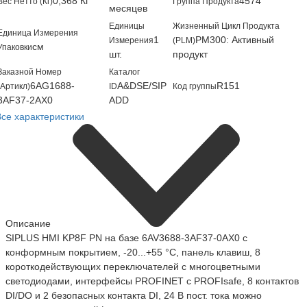
0,368 Кг
4574
Вес Нетто (Кг)
Группа Продукта
месяцев
Единицы
Жизненный Цикл Продукта
Единица Измерения
1
PM300: Активный
Измерения
(PLM)
см
Упаковки
шт.
продукт
Заказной Номер
Каталог
6AG1688-
A&DSE/SIP
R151
(Артикл)
ID
Код группы
3AF37-2AX0
ADD
Все характеристики
Описание
SIPLUS HMI KP8F PN на базе 6AV3688-3AF37-0AX0 с
конформным покрытием, -20...+55 °C, панель клавиш, 8
короткодействующих переключателей с многоцветными
светодиодами, интерфейсы PROFINET с PROFIsafe, 8 контактов
DI/DO и 2 безопасных контакта DI, 24 В пост. тока можно