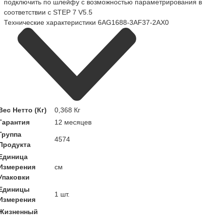
подключить по шлейфу с возможностью параметрирования в
соответствии с STEP 7 V5.5
Технические характеристики 6AG1688-3AF37-2AX0
Вес Нетто (Кг)
0,368 Кг
Гарантия
12 месяцев
Группа
4574
Продукта
Единица
Измерения
см
Упаковки
Единицы
1 шт.
Измерения
Жизненный