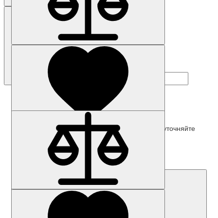
Наличие: уточняйте
Код товара: 58238-01
3WL1112-3CB38-4GG4-Z C22+K07
Цена по запросу
Запросить цену