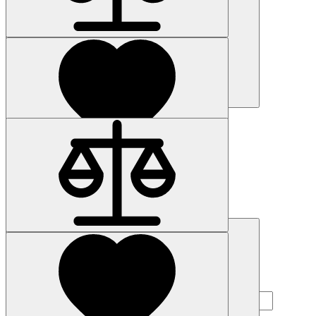
Купить
Купить
Наличие: уточняйте
Код товара: 443-01
6AG1321-1FF01-2AA0
50 039 р.