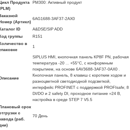
Цикл Продукта
PM300: Активный продукт
(PLM)
Заказной
6AG1688-3AF37-2AX0
Номер (Артикл)
Каталог ID
A&DSE/SIP ADD
Код группы
R151
Количество в
1
упаковке
SIPLUS HMI, кнопочная панель KP8F PN, рабочая
температура -20 ... +55°C, с конформным
покрытием, на основе 6AV3688-3AF37-0AX0 .
Кнопочная панель, 8 клавиш с коротким ходом и
Описание
разноцветной светодиодной подсветкой,
интерфейс PROFINET с поддержкой PROFIsafe; 8
DI/DO и 2 safety DI, проходное питание =24 В,
настройка в среде STEP 7 V5.5
Плановый срок
отгрузки с
70 День
завода (раб.
дни)