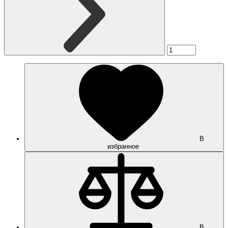
В
избранное
В