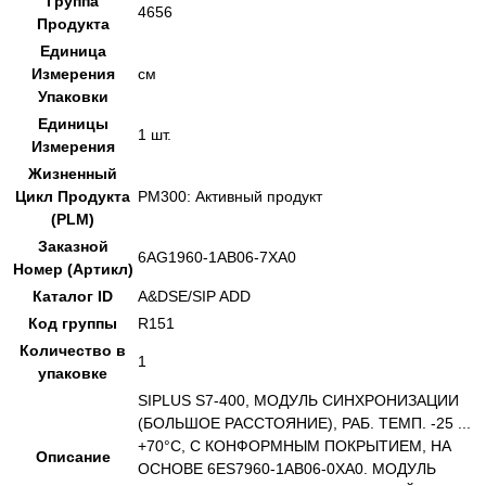
Группа
4656
Продукта
Единица
Измерения
см
Упаковки
Единицы
1 шт.
Измерения
Жизненный
Цикл Продукта
PM300: Активный продукт
(PLM)
Заказной
6AG1960-1AB06-7XA0
Номер (Артикл)
Каталог ID
A&DSE/SIP ADD
Код группы
R151
Количество в
1
упаковке
SIPLUS S7-400, МОДУЛЬ СИНХРОНИЗАЦИИ
(БОЛЬШОЕ РАССТОЯНИЕ), РАБ. ТЕМП. -25 ...
+70°C, С КОНФОРМНЫМ ПОКРЫТИЕМ, НА
Описание
ОСНОВЕ 6ES7960-1AB06-0XA0. МОДУЛЬ