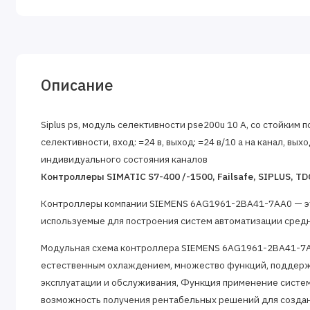
Описание
Siplus ps, модуль селективности pse200u 10 А, со стойким
селективности, вход: =24 в, выход: =24 в/10 a на канал, вы
индивидуального состояния каналов
Контроллеры SIMATIC S7-400 /-1500, Failsafe, SIPLUS, 
Контроллеры компании SIEMENS 6AG1961-2BA41-7AA0 — э
используемые для построения систем автоматизации средн
Модульная схема контроллера SIEMENS 6AG1961-2BA41-7A
естественным охлаждением, множество функций, поддерж
эксплуатации и обслуживания, Функция применение систе
возможность получения рентабельных решений для создан