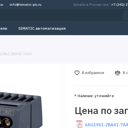
ты
info@simatic-plc.ru
Simatic в России тел.:
+7 (342) 
тели
SIMATIC автоматизация
G1961-2BA41-7AA0
В избранное
В 
Наличие: уточняйте
Цена по за
6AG1961-2BA41-7AA0