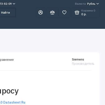
273-82-09
Валюта
Рубль
Корзина
0
Найти
0 р.
Siemens
сравнение
Производитель
просу
 Datasheet Ru