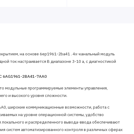
 покрытием, на основе 6ep1961-2ba41 . 4х-канальный модуль
ходной ток настраивается В диапазоне 3-10 а, с диагностикой
TDC 6AG1961-2BA41-7AA0
то модульные программируемые элементы управления,
его и высокого уровня сложности.
A0, широкие коммуникационные возможности, работа с
иваемых на уровне операционной системы, удобство
м локального и распределенного вывода-ввода обеспечивают
ия систем автоматизированного контроля в различных сферах