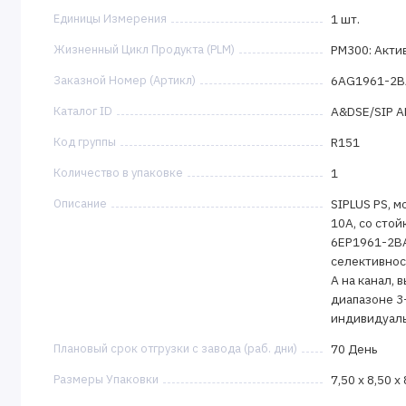
Единицы Измерения
1 шт.
Жизненный Цикл Продукта (PLM)
PM300: Акти
Заказной Номер (Артикл)
6AG1961-2B
Каталог ID
A&DSE/SIP 
Код группы
R151
Количество в упаковке
1
Описание
SIPLUS PS, 
10A, со стой
6EP1961-2BA
селективност
A на канал, 
диапазоне 3-
индивидуаль
Плановый срок отгрузки с завода (раб. дни)
70 День
Размеры Упаковки
7,50 x 8,50 x