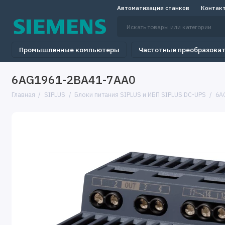
Автоматизация станков
Контак
Промышленные компьютеры
Частотные преобразова
6AG1961-2BA41-7AA0
Главная
SIPLUS
Блоки питания SIPLUS и ИБП SIPLUS DC-UPS
6A