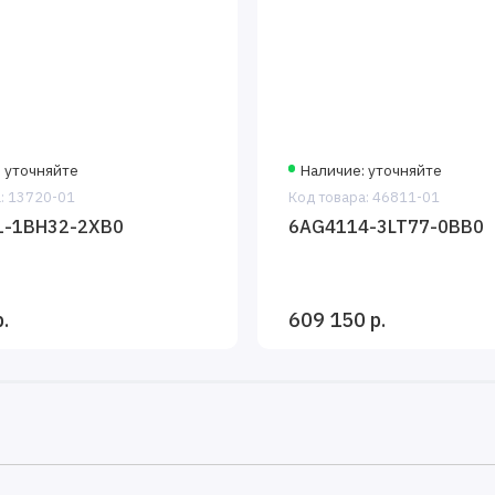
 уточняйте
Наличие: уточняйте
: 13720-01
Код товара: 46811-01
1-1BH32-2XB0
6AG4114-3LT77-0BB0
.
609 150 р.