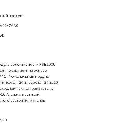
вный продукт
A41-7AA0
ADD
модуль селективности PSE200U
ким покрытием, на основе
41 . 4х-канальный модуль
и, вход: =24 В, выход: =24 В/10
выходной ток настраивается в
10 А, с диагностикой
ного состояния каналов
 8,90