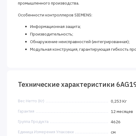
промышленного производства.
Особенности контроллеров SIEMENS:
Информационная защита;
Производительность;
Обнаружение неисправностей (интегрированная);
Модульная конструкция, гарантирующая гибкость пр
Большой спектр интегрированных возможностей;
Уровень напряжения электропитания прибора: 24 V;
Легкость монтажа.
Технические характеристики 6AG1
Вес Нетто (Кг)
0,253 Кг
Гарантия
12 месяцев
Группа Продукта
4626
Единица Измерения Упаковки
см