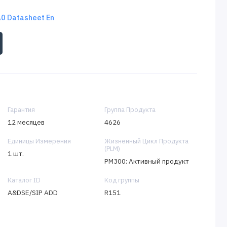
 Datasheet En
Гарантия
Группа Продукта
12 месяцев
4626
Единицы Измерения
Жизненный Цикл Продукта
(PLM)
1 шт.
PM300: Активный продукт
Каталог ID
Код группы
A&DSE/SIP ADD
R151