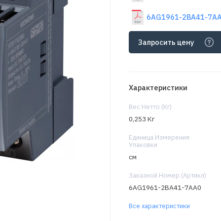
6AG1961-2BA41-7AA0
Запросить цену
Характеристики
Вес Нетто (Кг)
0,253 Кг
Единица Измерения
Упаковки
см
Заказной Номер (Артикл)
6AG1961-2BA41-7AA0
Все характеристики