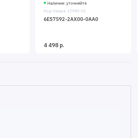
Наличие: уточняйте
Код товара: 13940-01
6ES7592-2AX00-0AA0
4 498 р.