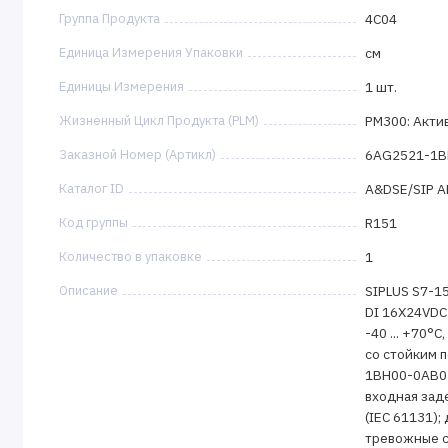
Группа Продукта
4C04
Единица Измерения Упаковки
см
Единицы Измерения
1 шт.
Жизненный Цикл Продукта (PLM)
PM300: Акти
Заказной Номер (Артикл)
6AG2521-1B
Каталог ID
A&DSE/SIP 
Код группы
R151
Количество в упаковке
1
Описание
SIPLUS S7-1
DI 16X24VDC 
-40 ... +70°C
со стойким 
1BH00-0AB0 .
входная задер
(IEC 61131);
тревожные 