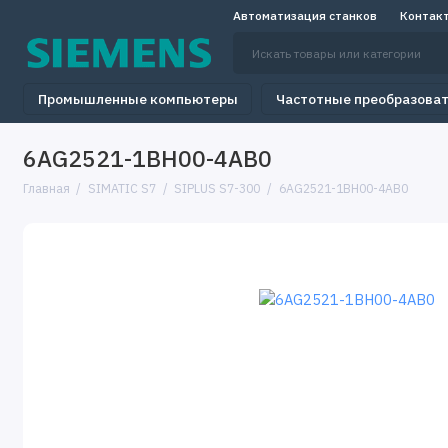
Автоматизация станков
Контак
Промышленные компьютеры
Частотные преобразова
6AG2521-1BH00-4AB0
Главная
SIMATIC S7
SIPLUS S7-300
6AG2521-1BH00-4AB0