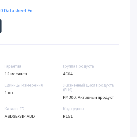
 Datasheet En
Гарантия
Группа Продукта
12 месяцев
4C04
Единицы Измерения
Жизненный Цикл Продукта
(PLM)
1 шт.
PM300: Активный продукт
Каталог ID
Код группы
A&DSE/SIP ADD
R151