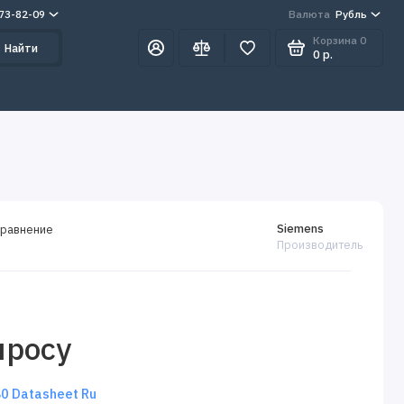
273-82-09
Валюта
Рубль
Корзина
0
Найти
0 р.
Siemens
сравнение
Производитель
просу
 Datasheet Ru