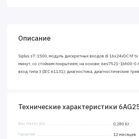
Описание
Siplus s7-1500, модуль дискретных входов di 16x24vDC hf tx r
минут, со стойким покрытием, на основе: 6es7521-1bh00-0 Аb0
вход типа 3 (IEC 61131); диагностика, диагностические т
Технические характеристики 6AG2
Вес Нетто (Кг)
0,280 Кг
Гарантия
12 месяцев