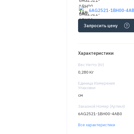
6AG2521-1BH00-4AB0
Запросить цену
Характеристики
Вес Нетто (Кг)
0,280 Кг
Единица Измерения
Упаковки
см
Заказной Номер (Артикл)
6AG2521-1BH00-4AB0
Все характеристики