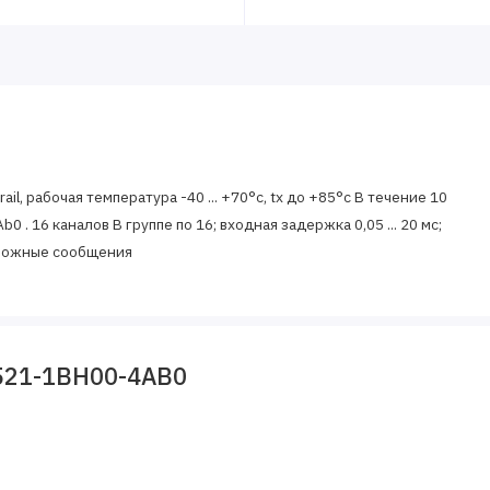
ail, рабочая температура -40 ... +70°c, tx до +85°c В течение 10
 . 16 каналов В группе по 16; входная задержка 0,05 ... 20 мс;
ревожные сообщения
521-1BH00-4AB0