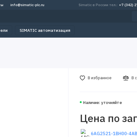
ты
info@simatic-plc.ru
Simatic в России тел.:
+7 (342) 
тели
SIMATIC автоматизация
В избранное
В 
Наличие: уточняйте
Цена по за
6AG2521-1BH00-4AB0