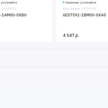
 уточняйте
Наличие: уточняйте
: 13938-01
Код товара: 13939-01
2-1AM00-0XB0
6ES7592-1BM00-0XA0
4 547 р.