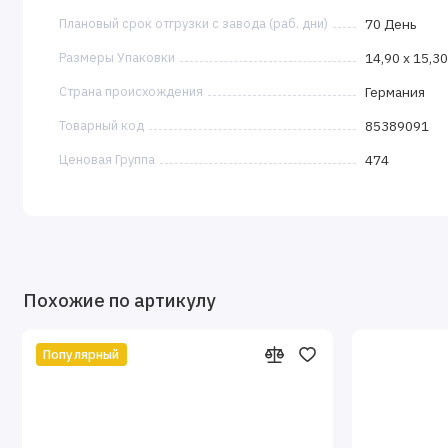
Плановый срок отгрузки с завода (раб. дни)
70 День
Размеры Упаковки
14,90 x 15,30
Страна происхождения
Германия
Товарный код
85389091
Ценовая Группа
474
Похожие по артикулу
Популярный