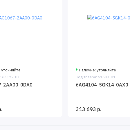
 уточняйте
Наличие: уточняйте
: 63172-01
Код товара: 61603-01
7-2AA00-0DA0
6AG4104-5GK14-0AX0
.
313 693 р.