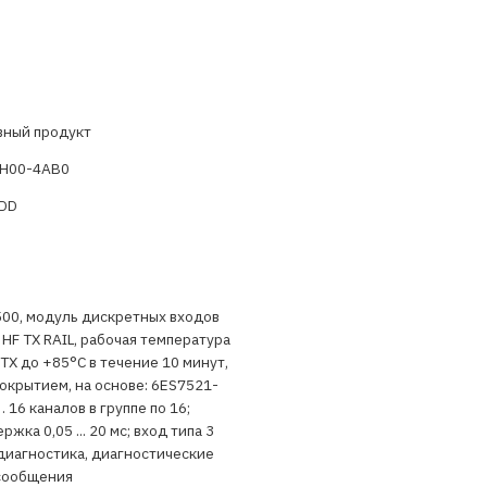
вный продукт
H00-4AB0
ADD
500, модуль дискретных входов
HF TX RAIL, рабочая температура
, TX до +85°C в течение 10 минут,
покрытием, на основе: 6ES7521-
 16 каналов в группе по 16;
жка 0,05 ... 20 мс; вход типа 3
 диагностика, диагностические
сообщения