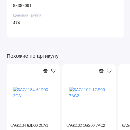
85389091
Ценовая Группа
474
Похожие по артикулу
6AG1134-6JD00-2CA1
6AG1102-1GS00-7AC2
6AG