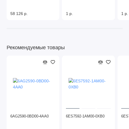
58 126 р.
1 р.
1 р.
Рекомендуемые товары
6AG2590-0BD00-4AA0
6ES7592-1AM00-0XB0
6ES