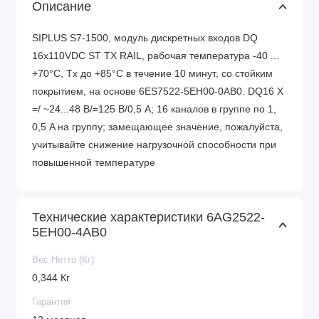
Описание
SIPLUS S7-1500, модуль дискретных входов DQ
16x110VDC ST TX RAIL, рабочая температура -40 ...
+70°C, Tx до +85°C в течение 10 минут, со стойким
покрытием, на основе 6ES7522-5EH00-0AB0. DQ16 X
=/ ~24...48 В/=125 В/0,5 A; 16 каналов в группе по 1,
0,5 A на группу; замещающее значение, пожалуйста,
учитывайте снижение нагрузочной способности при
повышенной температуре
Технические характеристики 6AG2522-
5EH00-4AB0
Вес Нетто (Кг)
0,344 Кг
Гарантия