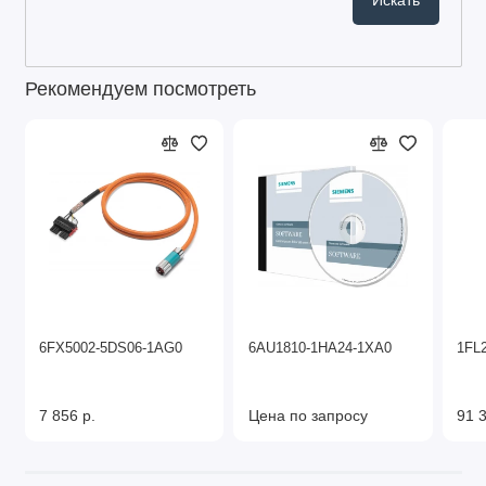
Рекомендуем посмотреть
6FX5002-5DS06-1AG0
6AU1810-1HA24-1XA0
1FL
7 856 р.
Цена по запросу
91 3