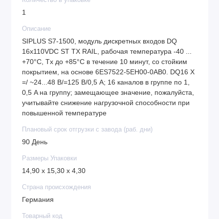
Количество в упаковке
1
Описание
SIPLUS S7-1500, модуль дискретных входов DQ
16x110VDC ST TX RAIL, рабочая температура -40 ...
+70°C, Tx до +85°C в течение 10 минут, со стойким
покрытием, на основе 6ES7522-5EH00-0AB0. DQ16 X
=/ ~24...48 В/=125 В/0,5 A; 16 каналов в группе по 1,
0,5 A на группу; замещающее значение, пожалуйста,
учитывайте снижение нагрузочной способности при
повышенной температуре
Плановый срок отгрузки с завода (раб. дни)
90 День
Размеры Упаковки
14,90 x 15,30 x 4,30
Страна происхождения
Германия
Товарный код