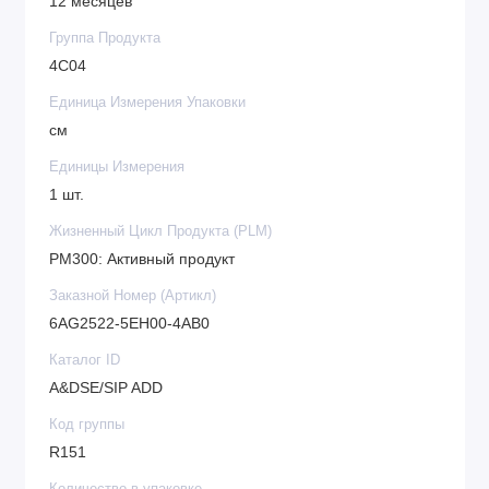
12 месяцев
Группа Продукта
4C04
Единица Измерения Упаковки
см
Единицы Измерения
1 шт.
Жизненный Цикл Продукта (PLM)
PM300: Активный продукт
Заказной Номер (Артикл)
6AG2522-5EH00-4AB0
Каталог ID
A&DSE/SIP ADD
Код группы
R151