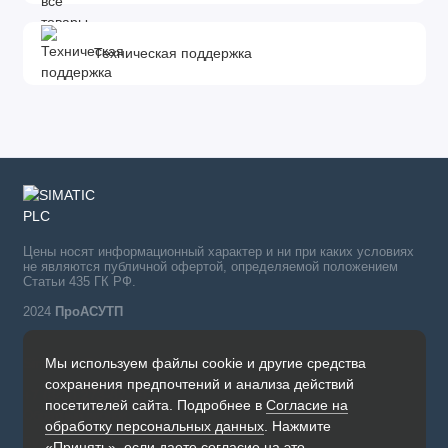
Техническая поддержка
Цены носят информационный характер и ни при каких условиях
не являются публичной офертой, определяемой положением
Статьи 435 ГК РФ.
2024
ПроАСУТП
Мы используем файлы cookie и другие средства
Simatic в России тел.:
сохранения предпочтений и анализа действий
+7 (342) 273-82-09
посетителей сайта. Подробнее в
Согласие на
Обратный звонок
обработку персональных данных
. Нажмите
Будни, с 09.00 до 19.00
«Принять», если даете согласие на это.