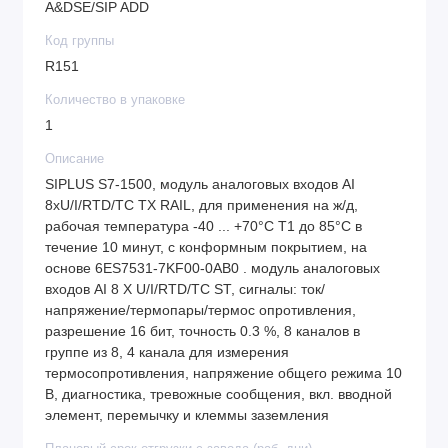
A&DSE/SIP ADD
Код группы
R151
Количество в упаковке
1
Описание
SIPLUS S7-1500, модуль аналоговых входов AI
8xU/I/RTD/TC TX RAIL, для применения на ж/д,
рабочая температура -40 ... +70°C T1 до 85°C в
течение 10 минут, с конформным покрытием, на
основе 6ES7531-7KF00-0AB0 . модуль аналоговых
входов AI 8 X U/I/RTD/TC ST, сигналы: ток/
напряжение/термопары/термос опротивления,
разрешение 16 бит, точность 0.3 %, 8 каналов в
группе из 8, 4 канала для измерения
термосопротивления, напряжение общего режима 10
В, диагностика, тревожные сообщения, вкл. вводной
элемент, перемычку и клеммы заземления