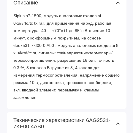
Описание
Siplus s7-1500, модуль аналоговых входов ai
8xu/i/rtd/tc tx rail, для применения на ж/д, рабочая
температура -40 ... +70°c t1 до 85°c В течение 10
минут, с конформным покрытием, на основе
6es7531-7kf00-0 Аb0 . модуль аналоговых входов ai 8
x u/i/rtd/tc st, сигналы: ток/напряжение/термопары/
термосопротивления, разрешение 16 бит, точность
0.3 %, 8 каналов В группе из 8, 4 канала для
измерения термосопротивления, напряжение общего
режима 10 в, диагностика, тревожные сообщения,
вкл. вводной элемент, перемычку и клеммы
заземления
Технические характеристики 6AG2531-
7KF00-4AB0