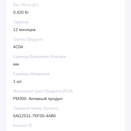
Вес Нетто (Кг)
0,420 Кг
Гарантия
12 месяцев
Группа Продукта
4C04
Единица Измерения Упаковки
мм
Единицы Измерения
1 шт.
Жизненный Цикл Продукта (PLM)
PM300: Активный продукт
Заказной Номер (Артикл)
6AG2531-7KF00-4AB0
Каталог ID