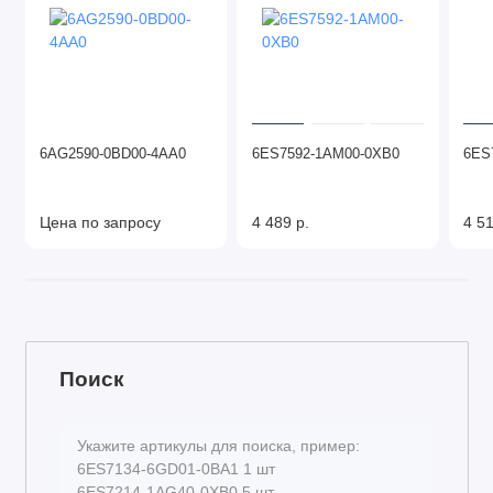
6AG2590-0BD00-4AA0
6ES7592-1AM00-0XB0
6ES
Цена по запросу
4 489 р.
4 51
Поиск