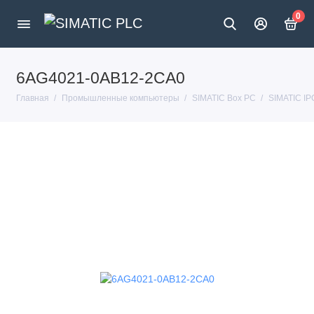
0
6AG4021-0AB12-2CA0
Главная
Промышленные компьютеры
SIMATIC Box PC
SIMATIC I