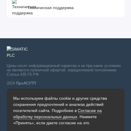
Техническая поддержка
Цены носят информационный характер и ни при каких условиях
не являются публичной офертой, определяемой положением
Статьи 435 ГК РФ.
2024
ПроАСУТП
Мы используем файлы cookie и другие средства
Simatic в России тел.:
сохранения предпочтений и анализа действий
+7 (342) 273-82-09
посетителей сайта. Подробнее в
Согласие на
Обратный звонок
обработку персональных данных
. Нажмите
Будни, с 09.00 до 19.00
«Принять», если даете согласие на это.