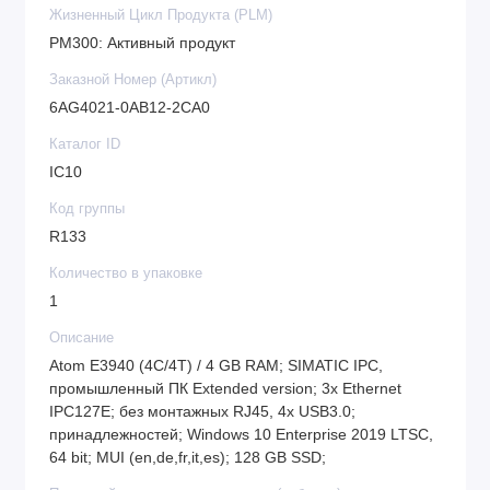
Жизненный Цикл Продукта (PLM)
PM300: Активный продукт
Заказной Номер (Артикл)
6AG4021-0AB12-2CA0
Каталог ID
IC10
Код группы
R133
Количество в упаковке
1
Описание
Atom E3940 (4C/4T) / 4 GB RAM; SIMATIC IPC,
промышленный ПК Extended version; 3x Ethernet
IPC127E; без монтажных RJ45, 4x USB3.0;
принадлежностей; Windows 10 Enterprise 2019 LTSC,
64 bit; MUI (en,de,fr,it,es); 128 GB SSD;