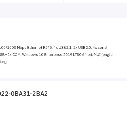
/100/1000 Mbps Ethernet RJ45; 4x USB3.1, 3x USB2.0; 4x serial
 USB+2x COM; Windows 10 Enterprise 2019 LTSC 64 bit; MUI (english,
ting;
022-0BA31-2BA2