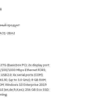
й
вный продукт
A31-2BA2
7G (Basicbox PC); 2x display port
10/100/1000 Mbps Ethernet RJ45;
 USB2.0; 4x serial ports (COM);
413E; (up to 3.0 GHz); 8 GB RAM;
M; Windows 10 Enterprise 2019
UI (en,de,fr,it,es); 256 GB Eco SSD;
nting;