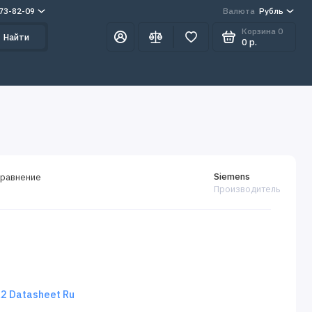
273-82-09
Валюта
Рубль
Корзина
0
Найти
0 р.
Siemens
сравнение
Производитель
 Datasheet Ru