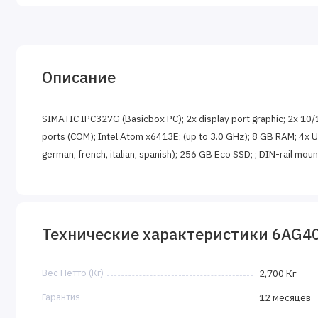
Описание
SIMATIC IPC327G (Basicbox PC); 2x display port graphic; 2x 10
ports (COM); Intel Atom x6413E; (up to 3.0 GHz); 8 GB RAM; 4x
german, french, italian, spanish); 256 GB Eco SSD; ; DIN-rail moun
Технические характеристики 6AG4
Вес Нетто (Кг)
2,700 Кг
Гарантия
12 месяцев