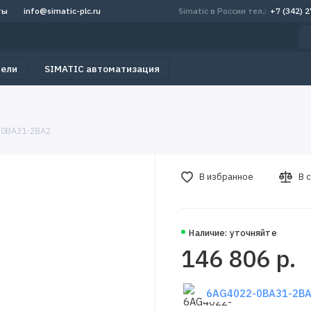
ты
info@simatic-plc.ru
Simatic в России тел.:
+7 (342) 
тели
SIMATIC автоматизация
-0BA31-2BA2
В избранное
В 
Наличие: уточняйте
146 806 р.
6AG4022-0BA31-2BA2