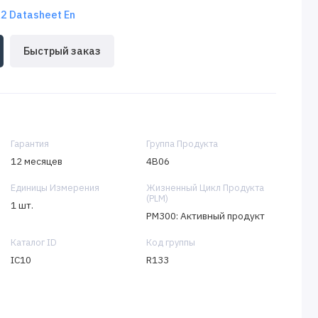
 Datasheet En
Быстрый заказ
Гарантия
Группа Продукта
12 месяцев
4B06
Единицы Измерения
Жизненный Цикл Продукта
(PLM)
1 шт.
PM300: Активный продукт
Каталог ID
Код группы
IC10
R133