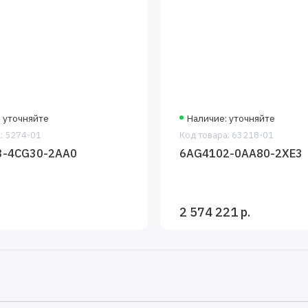
 уточняйте
Наличие: уточняйте
: 5274-01
Код товара: 63218-01
3-4CG30-2AA0
6AG4102-0AA80-2XE3
2 574 221 р.