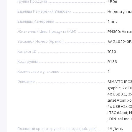
Группа Продукта
4B06
Единица Измерения Упаковки
Не доступны
Единицы Измерения
1 шт.
Жизненный Цикл Продукта (PLM)
PM300: Акти
Заказной Номер (Артикл)
6AG4022-0B
Каталог ID
IC10
Код группы
R133
Количество в упаковке
1
Описание
SIMATIC IPC32
graphic; 2x 
4x USB3.1, 3x
Intel Atom x6
4x USB+2x CO
LTSC 64 bit; M
; DIN-rail mou
Плановый срок отгрузки с завода (раб. дни)
15 День