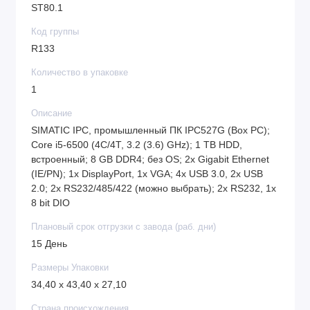
ST80.1
Код группы
R133
Количество в упаковке
1
Описание
SIMATIC IPC, промышленный ПК IPC527G (Box PC);
Core i5-6500 (4C/4T, 3.2 (3.6) GHz); 1 TB HDD,
встроенный; 8 GB DDR4; без OS; 2x Gigabit Ethernet
(IE/PN); 1x DisplayPort, 1x VGA; 4x USB 3.0, 2x USB
2.0; 2x RS232/485/422 (можно выбрать); 2x RS232, 1x
8 bit DIO
Плановый срок отгрузки с завода (раб. дни)
15 День
Размеры Упаковки
34,40 x 43,40 x 27,10
Страна происхождения