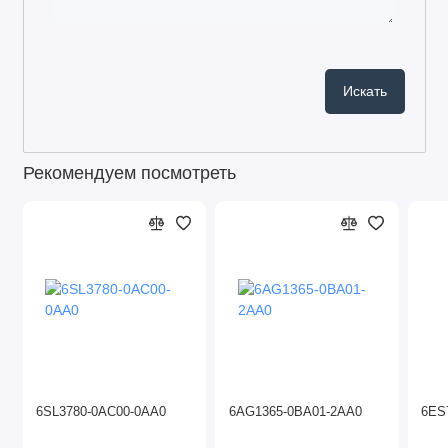
Рекомендуем посмотреть
6SL3780-0AC00-0AA0
6AG1365-0BA01-2AA0
6ES