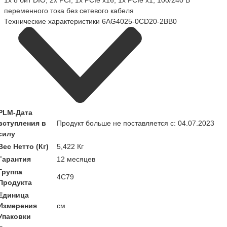
1x 8 бит DIO, 2x PCI; 1x PCIe x16, 1x PCIe x1; 100/240 В
переменного тока без сетевого кабеля
Технические характеристики 6AG4025-0CD20-2BB0
PLM-Дата
вступления в
Продукт больше не поставляется с: 04.07.2023
силу
Вес Нетто (Кг)
5,422 Кг
Гарантия
12 месяцев
Группа
4C79
Продукта
Единица
Измерения
см
Упаковки