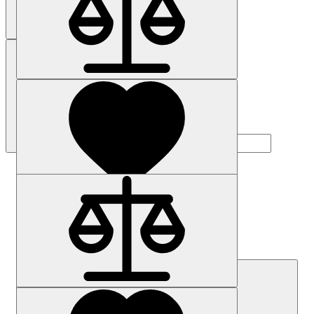
Наличие: уточняйте
Код товара: 19767-01
6FC5303-1AF12-8CJ0
Цена по запросу
Запросить цену