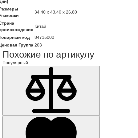
дни)
Размеры
34,40 x 43,40 x 26,80
Упаковки
Страна
Китай
происхождения
Товарный код
84715000
Ценовая Группа
203
Похожие по артикулу
Популярный