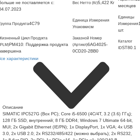
больше не поставляется с:
5,422 Кг
Вес Нетто (Кг)
месяцев
04.07.2023
Единицы
Единица Измерения
4C79
Группа Продукта
Измерения
см
Упаковки
шт.
Жизненный Цикл Продукта
Заказной Номер
Каталог
PM410: Поддержка продукта
6AG4025-
(PLM)
(Артикл)
ST80.1
ID
завершена
0CD20-2BB0
Все характеристики
Описание
SIMATIC IPC527G (Box PC); Core i5-6500 (4C/4T, 3.2 (3.6) ГГц);
128 ГБ SSD, внутренний; 8 ГБ DDR4; Windows 7 Ultimate 64-bit,
MUI; 2x Gigabit Ethernet (IE/PN); 1x DisplayPort, 1x VGA; 4x USB
3.0, 2x USB 2.0; 2x RS232/485/422 (можно выбрать); 2x RS232,