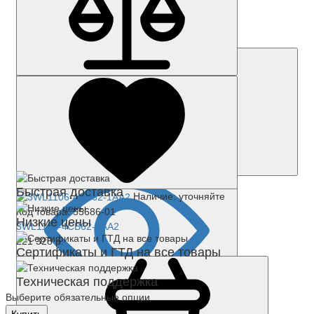
Код товара: 17213-01
6AV6355-1FA00-0ES3
Цена по запросу
Запросить цену
Быстрая доставка
Наличие: уточняйте
Код товара: 55686-01
Низкие цены
3WL1106-4CB62-1AA2
221 328 р.
Сертификаты и ГТД на все товары
Техническая поддержка
Выберите обязательные опции