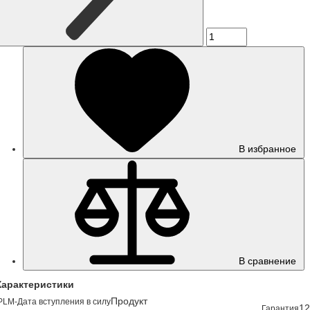
В избранное
В сравнение
Характеристики
Продукт
PLM-Дата вступления в силу
12
Гарантия