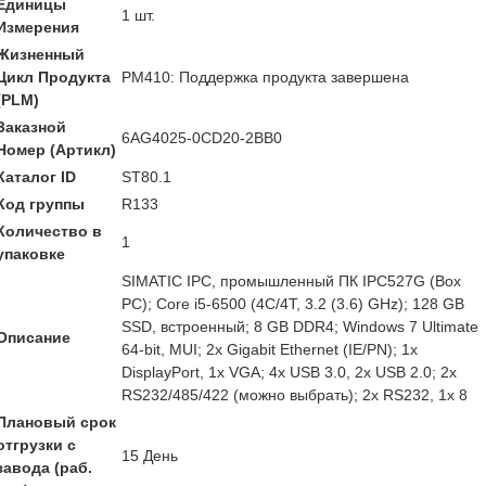
Единицы
1 шт.
Измерения
Жизненный
Цикл Продукта
PM410: Поддержка продукта завершена
(PLM)
Заказной
6AG4025-0CD20-2BB0
Номер (Артикл)
Каталог ID
ST80.1
Код группы
R133
Количество в
1
упаковке
SIMATIC IPC, промышленный ПК IPC527G (Box
PC); Core i5-6500 (4C/4T, 3.2 (3.6) GHz); 128 GB
SSD, встроенный; 8 GB DDR4; Windows 7 Ultimate
Описание
64-bit, MUI; 2x Gigabit Ethernet (IE/PN); 1x
DisplayPort, 1x VGA; 4x USB 3.0, 2x USB 2.0; 2x
RS232/485/422 (можно выбрать); 2x RS232, 1x 8
Плановый срок
отгрузки с
15 День
завода (раб.