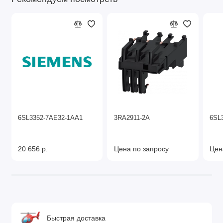
6SL3352-7AE32-1AA1
3RA2911-2A
6SL
20 656 р.
Цена по запросу
Цен
Быстрая доставка