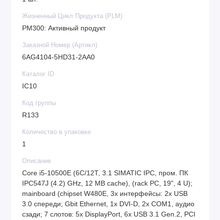
Жизненный Цикл Продукта (PLM)
PM300: Активный продукт
Заказной Номер (Артикл)
6AG4104-5HD31-2AA0
Каталог ID
IC10
Код группы
R133
Количество в упаковке
1
Описание
Core i5-10500E (6C/12T, 3.1 SIMATIC IPC, пром. ПК
IPC547J (4.2) GHz, 12 MB cache), (rack PC, 19", 4 U);
mainboard (chipset W480E, 3x интерфейсы: 2x USB
3.0 спереди; Gbit Ethernet, 1x DVI-D, 2x COM1, аудио
сзади; 7 слотов: 5x DisplayPort, 6x USB 3.1 Gen.2, PCI