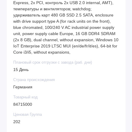
Express, 2x PCI, контроль 2x USB 2.0 internal, AMT),
температуры и вентиляторов; watchdog;
удерживатель карт 480 GB SSD 2.5 SATA, enclosure
with drive support type A (for rack units on the front),
blue chromated, 100/240 V AC industrial power supply
unit, power supply cable Europe, 16 GB DDR4 SDRAM
(2x 8 GB), dual channel, without expansion, Windows 10
IoT Enterprise 2019 LTSC MUI (en/de/fr/it/es), 64-bit for
Core i3/i5, without expansions,
Плановый срок отгрузки с завода (раб. дни)
15 День
Страна происхождения
Германия
Товарный код
84715000
Ценовая Группа
202