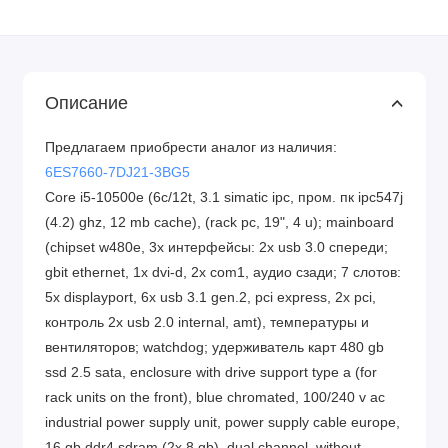
Описание
Предлагаем приобрести аналог из наличия:
6ES7660-7DJ21-3BG5
Core i5-10500e (6c/12t, 3.1 simatic ipc, пром. пк ipc547j
(4.2) ghz, 12 mb cache), (rack pc, 19", 4 u); mainboard
(chipset w480e, 3x интерфейсы: 2x usb 3.0 спереди;
gbit ethernet, 1x dvi-d, 2x com1, аудио сзади; 7 слотов:
5x displayport, 6x usb 3.1 gen.2, pci express, 2x pci,
контроль 2x usb 2.0 internal, amt), температуры и
вентиляторов; watchdog; удерживатель карт 480 gb
ssd 2.5 sata, enclosure with drive support type a (for
rack units on the front), blue chromated, 100/240 v ac
industrial power supply unit, power supply cable europe,
16 gb ddr4 sdram (2x 8 gb), dual channel, without