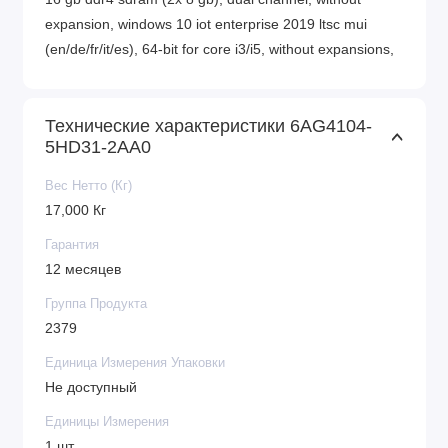
expansion, windows 10 iot enterprise 2019 ltsc mui
(en/de/fr/it/es), 64-bit for core i3/i5, without expansions,
Технические характеристики 6AG4104-
5HD31-2AA0
Вес Нетто (Кг)
17,000 Кг
Гарантия
12 месяцев
Группа Продукта
2379
Единица Измерения Упаковки
Не доступный
Единицы Измерения
1 шт.