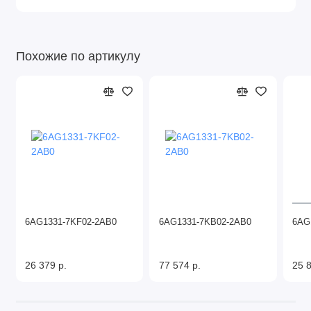
Похожие по артикулу
6AG1331-7KF02-2AB0
6AG1331-7KB02-2AB0
6AG
26 379 р.
77 574 р.
25 8