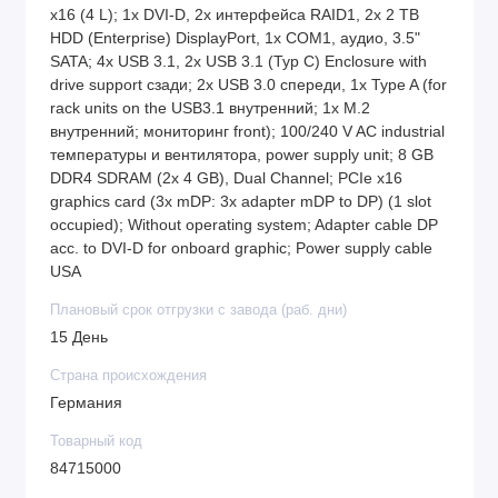
x16 (4 L); 1x DVI-D, 2x интерфейса RAID1, 2x 2 TB
HDD (Enterprise) DisplayPort, 1x COM1, аудио, 3.5"
SATA; 4x USB 3.1, 2x USB 3.1 (Typ C) Enclosure with
drive support сзади; 2x USB 3.0 спереди, 1x Type A (for
rack units on the USB3.1 внутренний; 1x M.2
внутренний; мониторинг front); 100/240 V AC industrial
температуры и вентилятора, power supply unit; 8 GB
DDR4 SDRAM (2x 4 GB), Dual Channel; PCIe x16
graphics card (3x mDP: 3x adapter mDP to DP) (1 slot
occupied); Without operating system; Adapter cable DP
acc. to DVI-D for onboard graphic; Power supply cable
USA
Плановый срок отгрузки с завода (раб. дни)
15 День
Страна происхождения
Германия
Товарный код
84715000