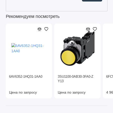
Рекомендуем посмотреть
6AV6352-1HQ31-1AA0
3SU1100-0AB30-3FA0-Z
6FC
Y13
Цена по запросу
Цена по запросу
4 96