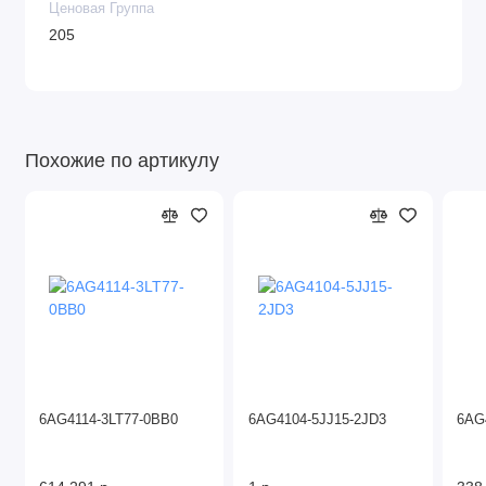
Ценовая Группа
205
Похожие по артикулу
6AG4114-3LT77-0BB0
6AG4104-5JJ15-2JD3
6AG