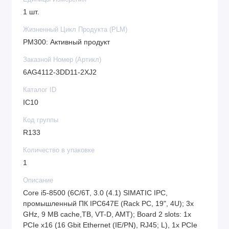
1 шт.
Жизненный Цикл Продукта (PLM)
PM300: Активный продукт
Заказной Номер (Артикл)
6AG4112-3DD11-2XJ2
Каталог ID
IC10
Код группы
R133
Количество в упаковке
1
Описание
Core i5-8500 (6C/6T, 3.0 (4.1) SIMATIC IPC,
промышленный ПК IPC647E (Rack PC, 19", 4U); 3x
GHz, 9 MB cache,TB, VT-D, AMT); Board 2 slots: 1x
PCIe x16 (16 Gbit Ethernet (IE/PN), RJ45; L), 1x PCIe