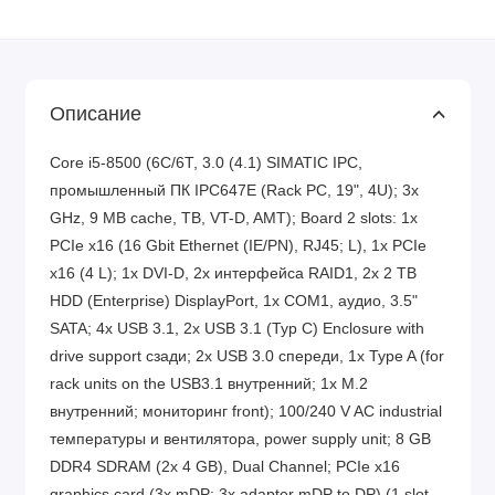
Описание
Core i5-8500 (6C/6T, 3.0 (4.1) SIMATIC IPC,
промышленный ПК IPC647E (Rack PC, 19", 4U); 3x
GHz, 9 MB cache, TB, VT-D, AMT); Board 2 slots: 1x
PCIe x16 (16 Gbit Ethernet (IE/PN), RJ45; L), 1x PCIe
x16 (4 L); 1x DVI-D, 2x интерфейса RAID1, 2x 2 TB
HDD (Enterprise) DisplayPort, 1x COM1, аудио, 3.5"
SATA; 4x USB 3.1, 2x USB 3.1 (Typ C) Enclosure with
drive support сзади; 2x USB 3.0 спереди, 1x Type A (for
rack units on the USB3.1 внутренний; 1x M.2
внутренний; мониторинг front); 100/240 V AC industrial
температуры и вентилятора, power supply unit; 8 GB
DDR4 SDRAM (2x 4 GB), Dual Channel; PCIe x16
graphics card (3x mDP: 3x adapter mDP to DP) (1 slot