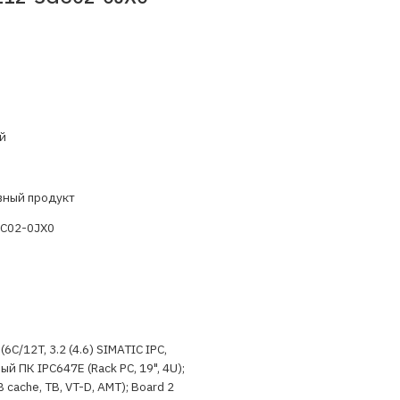
й
вный продукт
C02-0JX0
(6C/12T, 3.2 (4.6) SIMATIC IPC,
 ПК IPC647E (Rack PC, 19", 4U);
 cache, TB, VT-D, AMT); Board 2