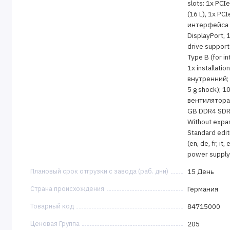
slots: 1x PCI
(16 L), 1x PCI
интерфейса R
DisplayPort, 
drive support
Type B (for i
1x installatio
внутренний;
5 g shock); 
вентилятора, 
GB DDR4 SDRA
Without expa
Standard editi
(en, de, fr, i
power supply
Плановый срок отгрузки с завода (раб. дни)
15 День
Страна происхождения
Германия
Товарный код
84715000
Ценовая Группа
205