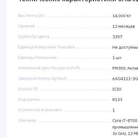
Вес Нетто (Кг)
14,000 Кг
Гарантия
12 месяцев
Группа Продукта
3357
Единица Измерения Упаковки
Не доступны
Единицы Измерения
1 шт.
Жизненный Цикл Продукта (PLM)
PM300: Акти
Заказной Номер (Артикл)
6AG4112-3G
Каталог ID
IC10
Код группы
R133
Количество в упаковке
1
Описание
Core i7-8700 
промышленный
3x GHz, 12 MB