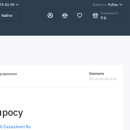
273-82-09
Валюта
Рубль
Корзина
0
Найти
0 р.
Siemens
сравнение
Производитель
просу
 Datasheet Ru