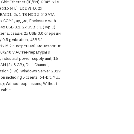
e Gbit Ethernet (IE/PN), RJ45; x16
e x16 (4 L); 1x DVI-D, 2x
AID1, 2x 1 TB HDD 3.5" SATA;
1x COM1, аудио, Enclosure with
 4x USB 3.1, 2x USB 3.1 (Typ C)
nternal сзади; 2x USB 3.0 спереди,
n/ 0.5 g vibration, USB3.1
 1x M.2 внутренний; мониторинг
100/240 V AC температуры и
industrial power supply unit; 16
M (2x 8 GB), Dual Channel;
nsion (HW); Windows Server 2019
on including 5 clients, 64-bit, MUI
t, es); Without expansions; Without
 cable