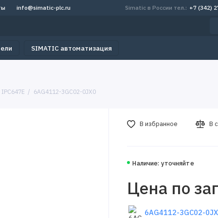
ты
info@simatic-plc.ru
Simatic в России тел.:
+7 (342) 
тели
SIMATIC автоматизация
 IPC647E
6AG4112-3GC02-0JX0
В избранное
В 
Наличие: уточняйте
Цена по за
6AG4112-3GC02-0JX0