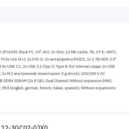
IPC647E (Rack PC, 19", 4U); 3x GHz, 12 MB cache, TB, VT-D, AMT);
 1x PCIe x16 (4 L); 1x DVI-D, 2x интерфейса RAID1, 2x 1 TB HDD 3.5"
 4x USB 3.1, 2x USB 3.1 (Typ C) Type B (for internal сзади; 2x USB
ний; 1x M.2 внутренний; мониторинг 5 g shock); 100/240 V AC
GB DDR4 SDRAM (2x 8 GB), Dual Channel; Without expansion (HW);
 MUI (english, german, french, italian, spanish); Without expansions;
112-3GC02-0JX0