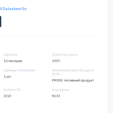
 Datasheet En
Гарантия
Группа Продукта
12 месяцев
3357
Единицы Измерения
Жизненный Цикл Продукта
(PLM)
1 шт.
PM300: Активный продукт
Каталог ID
Код группы
IC10
R133