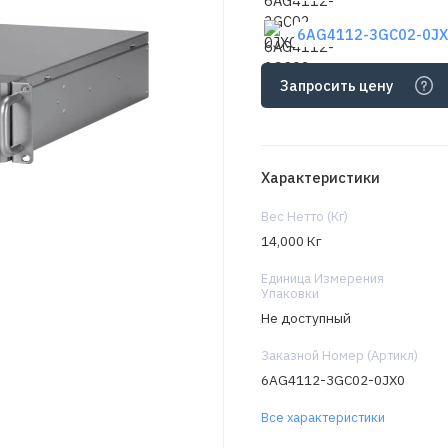
6AG4112-3GC02-0JX0
Запросить цену
Характеристики
Вес Нетто (Кг)
14,000 Кг
Единица Измерения
Упаковки
Не доступный
Заказной Номер (Артикл)
6AG4112-3GC02-0JX0
Все характеристики