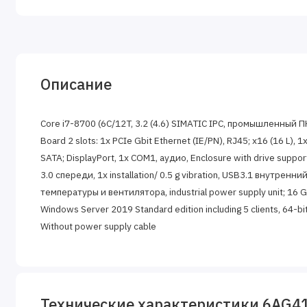
Описание
Core i7-8700 (6C/12T, 3.2 (4.6) SIMATIC IPC, промышленный ПК 
Board 2 slots: 1x PCIe Gbit Ethernet (IE/PN), RJ45; x16 (16 L),
SATA; DisplayPort, 1x COM1, аудио, Enclosure with drive support
3.0 спереди, 1x installation/ 0.5 g vibration, USB3.1 внутрен
температуры и вентилятора, industrial power supply unit; 16 
Windows Server 2019 Standard edition including 5 clients, 64-bit,
Without power supply cable
Технические характеристики 6AG4