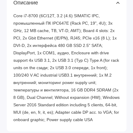
Описание
Core i7-8700 (6C/12T, 3.2 (4.6) SIMATIC IPC,
промышленный ПК IPC647E (Rack PC, 19", 4U); 3x
GHz, 12 MB cache, TB, VT-D, AMT); Board 4 slots: 2x
PCI, 2x Gbit Ethernet (IE/PN), RJ45; PCIe x16 (8 L); 1x
DVI-D, 2x интерфейса 480 GB SSD 2.5" SATA;
DisplayPort, 1x COM1, аудио, Enclosure with drive
support 4x USB 3.1, 2x USB 3.1 (Typ C) Type A (for rack
units on the сзади; 2x USB 3.0 спереди, 1x front);
100/240 V AC industrial USB3.1 внутренний; 1x M.2
внутренний; мониторинг power supply unit;
температуры и вентилятора, 16 GB DDR4 SDRAM (2x
8 GB), Dual Channel; Without expansion (HW); Windows
Server 2016 Standard edition including 5 clients, 64-bit,
MUI (de, en, fr, it, es); Adapter cable DP acc. to VGA; for
onboard graphic; Power supply cable USA