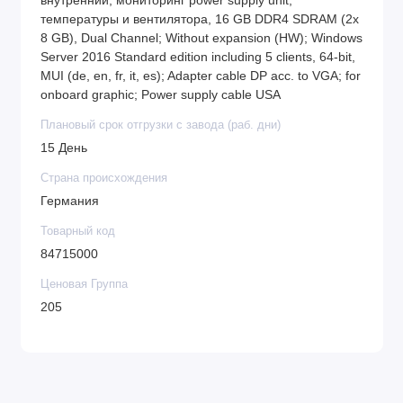
внутренний; мониторинг power supply unit;
температуры и вентилятора, 16 GB DDR4 SDRAM (2x
8 GB), Dual Channel; Without expansion (HW); Windows
Server 2016 Standard edition including 5 clients, 64-bit,
MUI (de, en, fr, it, es); Adapter cable DP acc. to VGA; for
onboard graphic; Power supply cable USA
Плановый срок отгрузки с завода (раб. дни)
15 День
Страна происхождения
Германия
Товарный код
84715000
Ценовая Группа
205