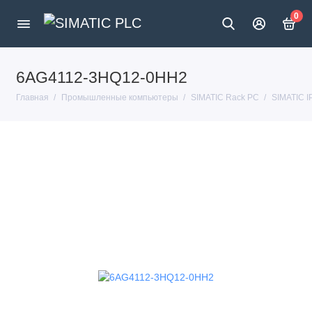
0
6AG4112-3HQ12-0HH2
Главная
Промышленные компьютеры
SIMATIC Rack PC
SIMATIC 