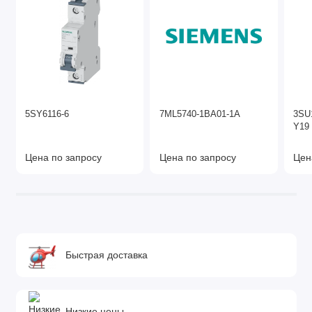
5SY6116-6
7ML5740-1BA01-1A
3SU
Y19
Цена по запросу
Цена по запросу
Цен
Быстрая доставка
Низкие цены