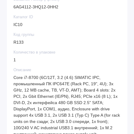
6AG4112-3HQ12-0HH2
Каталог ID
IC10
Код группы
R133
Количество в упаковке
1
Описание
Core i7-8700 (6C/12T, 3.2 (4.6) SIMATIC IPC,
промышленный ПК IPC647E (Rack PC, 19", 4U); 3x
GHz, 12 MB cache, TB, VT-D, AMT); Board 4 slots: 2x
PCI, 2x Gbit Ethernet (IE/PN), RJ45; PCIe x16 (8 L); 1x
DVI-D, 2x интерфейса 480 GB SSD 2.5" SATA;
DisplayPort, 1x COM1, аудио, Enclosure with drive
support 4x USB 3.1, 2x USB 3.1 (Typ C) Type A (for rack
units on the сзади; 2x USB 3.0 спереди, 1x front);
100/240 V AC industrial USB3.1 внутренний; 1x M.2