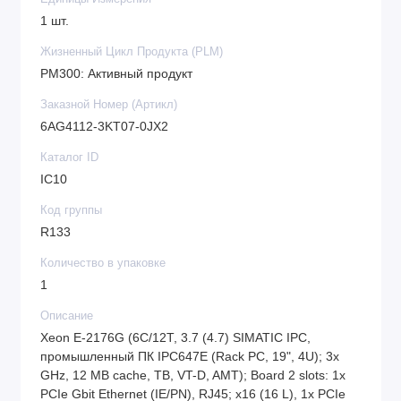
1 шт.
Жизненный Цикл Продукта (PLM)
PM300: Активный продукт
Заказной Номер (Артикл)
6AG4112-3KT07-0JX2
Каталог ID
IC10
Код группы
R133
Количество в упаковке
1
Описание
Xeon E-2176G (6C/12T, 3.7 (4.7) SIMATIC IPC,
промышленный ПК IPC647E (Rack PC, 19", 4U); 3x
GHz, 12 MB cache, TB, VT-D, AMT); Board 2 slots: 1x
PCIe Gbit Ethernet (IE/PN), RJ45; x16 (16 L), 1x PCIe