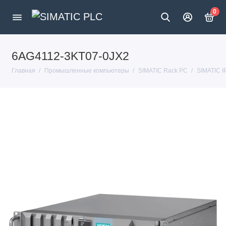
0
6AG4112-3KT07-0JX2
Главная
Промышленные компьютеры
SIMATIC Rack PC
SIMATIC 