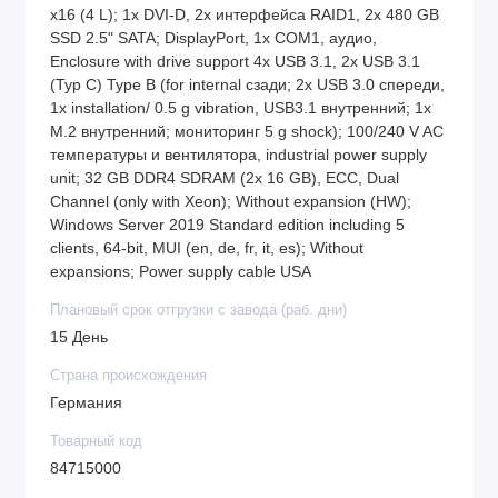
x16 (4 L); 1x DVI-D, 2x интерфейса RAID1, 2x 480 GB
SSD 2.5" SATA; DisplayPort, 1x COM1, аудио,
Enclosure with drive support 4x USB 3.1, 2x USB 3.1
(Typ C) Type B (for internal сзади; 2x USB 3.0 спереди,
1x installation/ 0.5 g vibration, USB3.1 внутренний; 1x
M.2 внутренний; мониторинг 5 g shock); 100/240 V AC
температуры и вентилятора, industrial power supply
unit; 32 GB DDR4 SDRAM (2x 16 GB), ECC, Dual
Channel (only with Xeon); Without expansion (HW);
Windows Server 2019 Standard edition including 5
clients, 64-bit, MUI (en, de, fr, it, es); Without
expansions; Power supply cable USA
Плановый срок отгрузки с завода (раб. дни)
15 День
Страна происхождения
Германия
Товарный код
84715000