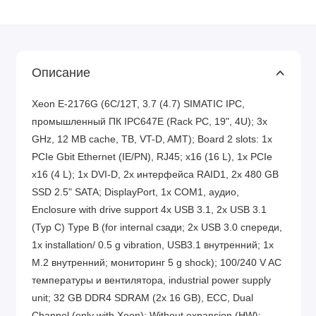
Описание
Xeon E-2176G (6C/12T, 3.7 (4.7) SIMATIC IPC,
промышленный ПК IPC647E (Rack PC, 19", 4U); 3x
GHz, 12 MB cache, TB, VT-D, AMT); Board 2 slots: 1x
PCIe Gbit Ethernet (IE/PN), RJ45; x16 (16 L), 1x PCIe
x16 (4 L); 1x DVI-D, 2x интерфейса RAID1, 2x 480 GB
SSD 2.5" SATA; DisplayPort, 1x COM1, аудио,
Enclosure with drive support 4x USB 3.1, 2x USB 3.1
(Typ C) Type B (for internal сзади; 2x USB 3.0 спереди,
1x installation/ 0.5 g vibration, USB3.1 внутренний; 1x
M.2 внутренний; мониторинг 5 g shock); 100/240 V AC
температуры и вентилятора, industrial power supply
unit; 32 GB DDR4 SDRAM (2x 16 GB), ECC, Dual
Channel (only with Xeon); Without expansion (HW);