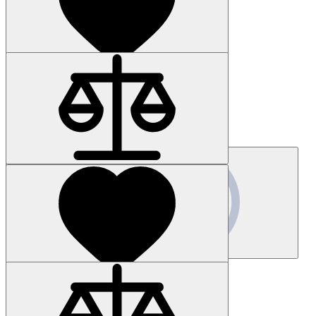
Наличие: уточняйте
Код товара: 41222-01
3RA2326-8XB30-2FB4
Цена по запросу
Запросить цену
Наличие: уточняйте
Код товара: 16478-01
6AV6355-1CA31-8BB1