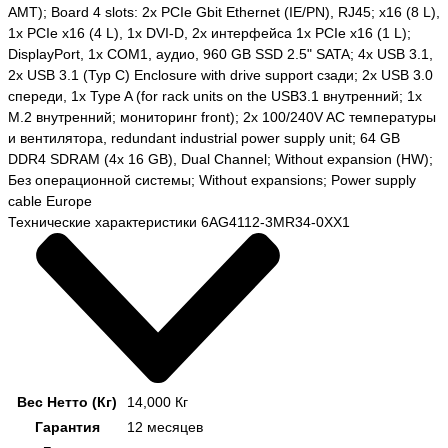
AMT); Board 4 slots: 2x PCIe Gbit Ethernet (IE/PN), RJ45; x16 (8 L),
1x PCIe x16 (4 L), 1x DVI-D, 2x интерфейса 1x PCIe x16 (1 L);
DisplayPort, 1x COM1, аудио, 960 GB SSD 2.5" SATA; 4x USB 3.1,
2x USB 3.1 (Typ C) Enclosure with drive support сзади; 2x USB 3.0
спереди, 1x Type A (for rack units on the USB3.1 внутренний; 1x
M.2 внутренний; мониторинг front); 2x 100/240V AC температуры
и вентилятора, redundant industrial power supply unit; 64 GB
DDR4 SDRAM (4x 16 GB), Dual Channel; Without expansion (HW);
Без операционной системы; Without expansions; Power supply
cable Europe
Технические характеристики 6AG4112-3MR34-0XX1
Вес Нетто (Кг)
14,000 Кг
Гарантия
12 месяцев