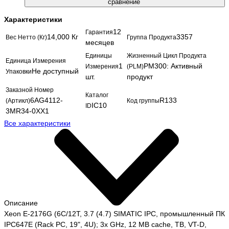
сравнение
Характеристики
12
Гарантия
14,000 Кг
3357
Вес Нетто (Кг)
Группа Продукта
месяцев
Единицы
Жизненный Цикл Продукта
Единица Измерения
1
PM300: Активный
Измерения
(PLM)
Не доступный
Упаковки
шт.
продукт
Заказной Номер
Каталог
6AG4112-
R133
(Артикл)
Код группы
IC10
ID
3MR34-0XX1
Все характеристики
Описание
Xeon E-2176G (6C/12T, 3.7 (4.7) SIMATIC IPC, промышленный ПК
IPC647E (Rack PC, 19", 4U); 3x GHz, 12 MB cache, TB, VT-D,