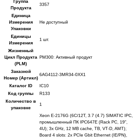
Группа
3357
Продукта
Единица
Измерения
Не доступный
Упаковки
Единицы
1 шт.
Измерения
Жизненный
Цикл Продукта
PM300: Активный продукт
(PLM)
Заказной
6AG4112-3MR34-0XX1
Номер (Артикл)
Каталог ID
IC10
Код группы
R133
Количество в
1
упаковке
Xeon E-2176G (6C/12T, 3.7 (4.7) SIMATIC IPC,
промышленный ПК IPC647E (Rack PC, 19",
4U); 3x GHz, 12 MB cache, TB, VT-D, AMT);
Board 4 slots: 2x PCIe Gbit Ethernet (IE/PN),