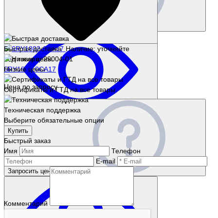
Запросить цену
Быстрая доставка
Наличие: уточняйте
Код товара: 29004-01
6RY1802-0CA17
Низкие цены
Цена по запросу
Сертификаты и ГТД на все товары
Техническая поддержка
Выберите обязательные опции
Купить
Быстрый заказ
Имя
Телефон
E-mail
Запросить цену
Комментарий