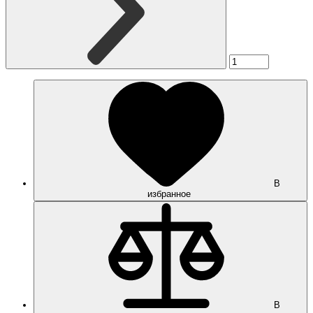
В
избранное
В