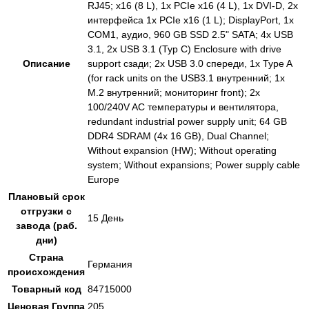
RJ45; x16 (8 L), 1x PCIe x16 (4 L), 1x DVI-D, 2x
интерфейса 1x PCIe x16 (1 L); DisplayPort, 1x
COM1, аудио, 960 GB SSD 2.5" SATA; 4x USB
3.1, 2x USB 3.1 (Typ C) Enclosure with drive
Описание
support сзади; 2x USB 3.0 спереди, 1x Type A
(for rack units on the USB3.1 внутренний; 1x
M.2 внутренний; мониторинг front); 2x
100/240V AC температуры и вентилятора,
redundant industrial power supply unit; 64 GB
DDR4 SDRAM (4x 16 GB), Dual Channel;
Without expansion (HW); Without operating
system; Without expansions; Power supply cable
Europe
Плановый срок
отгрузки с
15 День
завода (раб.
дни)
Страна
Германия
происхождения
Товарный код
84715000
Ценовая Группа
205