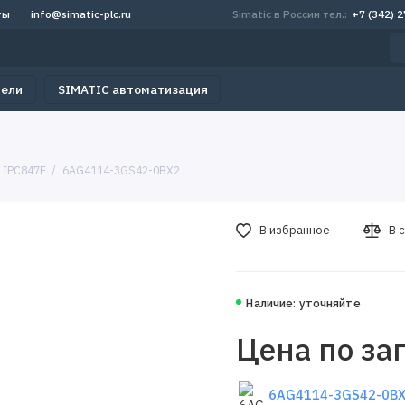
ты
info@simatic-plc.ru
Simatic в России тел.:
+7 (342) 
тели
SIMATIC автоматизация
 IPC847E
6AG4114-3GS42-0BX2
В избранное
В 
Наличие: уточняйте
Цена по за
6AG4114-3GS42-0BX2