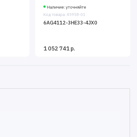
Наличие: уточняйте
Код товара: 45958-01
6AG4112-3HE33-4JX0
1 052 741 р.