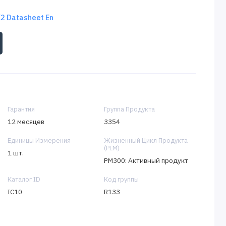
 Datasheet En
Гарантия
Группа Продукта
12 месяцев
3354
Единицы Измерения
Жизненный Цикл Продукта
(PLM)
1 шт.
PM300: Активный продукт
Каталог ID
Код группы
IC10
R133