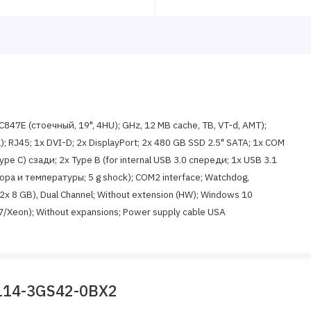
847E (стоечный, 19", 4HU); GHz, 12 MB cache, TB, VT-d, AMT);
 L); RJ45; 1x DVI-D; 2x DisplayPort; 2x 480 GB SSD 2.5" SATA; 1x COM
Type C) сзади; 2x Type B (for internal USB 3.0 спереди; 1x USB 3.1
тора и температуры; 5 g shock); COM2 interface; Watchdog,
2x 8 GB), Dual Channel; Without extension (HW); Windows 10
ore i7/Xeon); Without expansions; Power supply cable USA
114-3GS42-0BX2