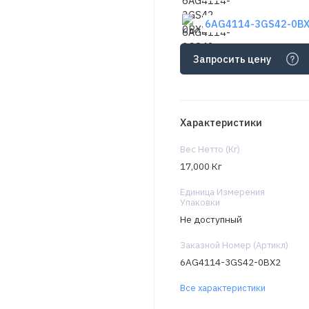
6AG4114-3GS42-0BX2
Запросить цену
Характеристики
Вес Нетто (Кг)
17,000 Кг
Единица Измерения
Упаковки
Не доступный
Заказной Номер (Артикл)
6AG4114-3GS42-0BX2
Все характеристики