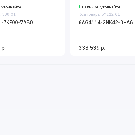
 уточняйте
Наличие: уточняйте
: 588-01
Код товара: 57222-01
1-7KF00-7AB0
6AG4114-2NK42-0HA6
 р.
338 539 р.