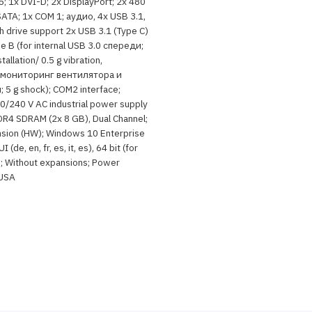
45; 1x DVI-D; 2x DisplayPort; 2x 480
ATA; 1x COM 1; аудио, 4x USB 3.1,
h drive support 2x USB 3.1 (Type C)
e B (for internal USB 3.0 спереди;
tallation/ 0.5 g vibration,
 мониторинг вентилятора и
 5 g shock); COM2 interface;
0/240 V AC industrial power supply
DR4 SDRAM (2x 8 GB), Dual Channel;
nsion (HW); Windows 10 Enterprise
(de, en, fr, es, it, es), 64 bit (for
; Without expansions; Power
 USA