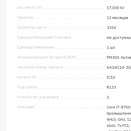
Вес Нетто (Кг)
17,000 Кг
Гарантия
12 месяцев
Группа Продукта
3354
Единица Измерения Упаковки
Не доступны
Единицы Измерения
1 шт.
Жизненный Цикл Продукта (PLM)
PM300: Акти
Заказной Номер (Артикл)
6AG4114-3G
Каталог ID
IC10
Код группы
R133
Количество в упаковке
1
Описание
Core i7-8700 
промышленны
4HU); GHz, 12
slots: 7x PCI,