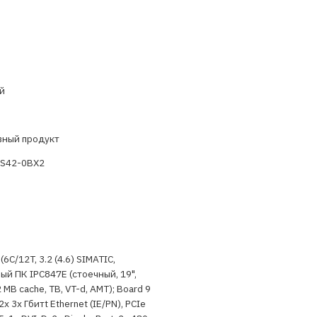
й
вный продукт
S42-0BX2
(6C/12T, 3.2 (4.6) SIMATIC,
й ПК IPC847E (стоечный, 19",
 MB cache, TB, VT-d, AMT); Board 9
 2x 3x Гбитt Ethernet (IE/PN), PCIe