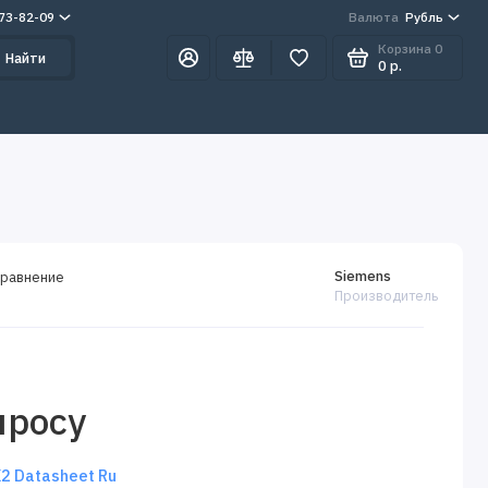
273-82-09
Валюта
Рубль
Корзина
0
Найти
0 р.
Siemens
сравнение
Производитель
просу
 Datasheet Ru