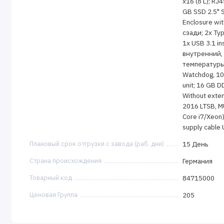
x16 (8 L); RJ
GB SSD 2.5" S
Enclosure wit
сзади; 2x Typ
1x USB 3.1 ins
внутренний,
температуры;
Watchdog, 10
unit; 16 GB D
Without exte
2016 LTSB, MUI 
Core i7/Xeon)
supply cable
Плановый срок отгрузки с завода (раб. дни)
15 День
Страна происхождения
Германия
Товарный код
84715000
Ценовая Группа
205