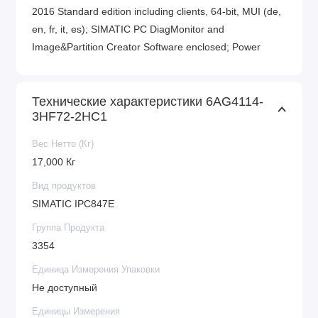
2016 Standard edition including clients, 64-bit, MUI (de,
en, fr, it, es); SIMATIC PC DiagMonitor and
Image&Partition Creator Software enclosed; Power
supply cable Europe
Технические характеристики 6AG4114-
3HF72-2HC1
Вес Нетто (Кг)
17,000 Кг
Вид продуктов
SIMATIC IPC847E
Группа Продукта
3354
Единица Измерения Упаковки
Не доступный
Единицы Измерения