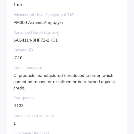
1 шт.
Жизненный Цикл Продукта (PLM)
PM300:Активный продукт
Заказной Номер (Артикл)
6AG4114-3HF72-2HC1
Каталог ID
IC10
Класс продукта
C: products manufactured / produced to order, which
cannot be reused or re-utilised or be returned against
credit.
Код группы
R133
Количество в упаковке
1
Описание Продукта