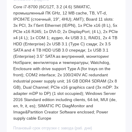
Core i7-8700 (6C/12T, 3.2 (4.6) SIMATIC,
промышленный ПК GHz, 12 MB cache, TB, VT-d,
IPC847E (стоечный, 19", 4HU); AMT); Board 11 slots:
3x PCI, 3x Гбитt Ethernet (IE/PN), 1x PCIe x16 (8 L), 5x
PCIe x16 RJ45; 1x DVI-D; 2x DisplayPort; (4 L), 2x PCIe
x4 (4 L); 1x COM 1; аудио, 4x USB 3.1, RAID1, 2x 4 TB
HDD (Enterprise) 2x USB 3.1 (Type C) сзади; 2x 3.5
SATA and 4 TB HDD USB 3.0 спереди; 1x USB 3.1
(Enterprise) 3.5" SATA as внутренний, мониторинг
HotSpare; вентилятора и температуры; Watchdog,
Enclosure with drive support Type A (for trays on the
front); COM2 interface; 2x 100/240V AC redundant
industrial power supply unit; 16 GB DDR4 SDRAM (2x 8
GB), Dual Channel; PCIe x16 graphics card (3x mDP: 3x
adapter mDP to DP) (1 slot occupied); Windows Server
2016 Standard edition including clients, 64-bit, MUI (de,
en, fr, it, es); SIMATIC PC DiagMonitor and
Image&Partition Creator Software enclosed; Power
supply cable Europe
Плановый срок отгрузки с завода (раб. дни)