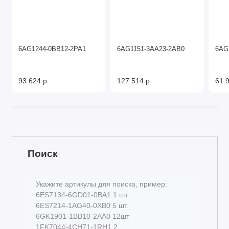
6AG1244-0BB12-2PA1
6AG1151-3AA23-2AB0
6AG
93 624 р.
127 514 р.
61 9
Поиск