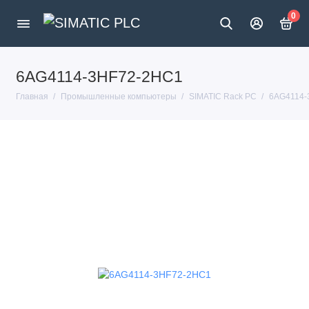
0
6AG4114-3HF72-2HC1
Главная
Промышленные компьютеры
SIMATIC Rack PC
6AG4114-