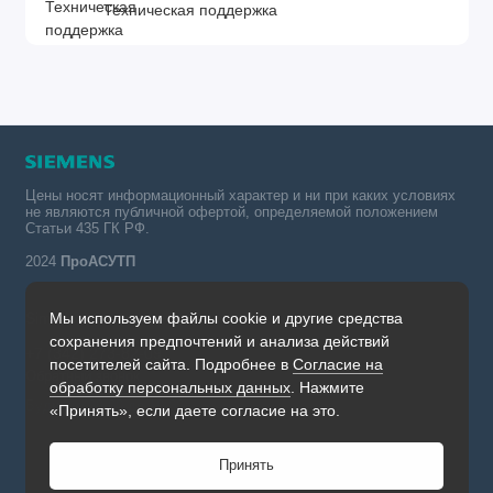
Техническая поддержка
Цены носят информационный характер и ни при каких условиях
не являются публичной офертой, определяемой положением
Статьи 435 ГК РФ.
2024
ПроАСУТП
Мы используем файлы cookie и другие средства
Simatic в России тел.:
сохранения предпочтений и анализа действий
+7 (342) 273-82-09
посетителей сайта. Подробнее в
Согласие на
Обратный звонок
обработку персональных данных
. Нажмите
Будни, с 09.00 до 19.00
«Принять», если даете согласие на это.
Принять