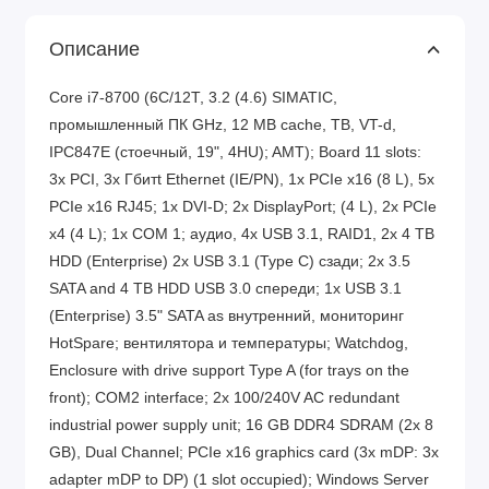
Описание
Core i7-8700 (6C/12T, 3.2 (4.6) SIMATIC,
промышленный ПК GHz, 12 MB cache, TB, VT-d,
IPC847E (стоечный, 19", 4HU); AMT); Board 11 slots:
3x PCI, 3x Гбитt Ethernet (IE/PN), 1x PCIe x16 (8 L), 5x
PCIe x16 RJ45; 1x DVI-D; 2x DisplayPort; (4 L), 2x PCIe
x4 (4 L); 1x COM 1; аудио, 4x USB 3.1, RAID1, 2x 4 TB
HDD (Enterprise) 2x USB 3.1 (Type C) сзади; 2x 3.5
SATA and 4 TB HDD USB 3.0 спереди; 1x USB 3.1
(Enterprise) 3.5" SATA as внутренний, мониторинг
HotSpare; вентилятора и температуры; Watchdog,
Enclosure with drive support Type A (for trays on the
front); COM2 interface; 2x 100/240V AC redundant
industrial power supply unit; 16 GB DDR4 SDRAM (2x 8
GB), Dual Channel; PCIe x16 graphics card (3x mDP: 3x
adapter mDP to DP) (1 slot occupied); Windows Server