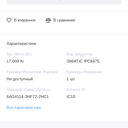
В избранное
В сравнение
Характеристики
Вес Нетто (Кг)
Вид продуктов
17,000 Кг
SIMATIC IPC847E
Единица Измерения Упаковки
Единицы Измерения
Не доступный
1 шт.
Заказной Номер (Артикл)
Каталог ID
6AG4114-3HF72-2HC1
IC10
Все характеристики