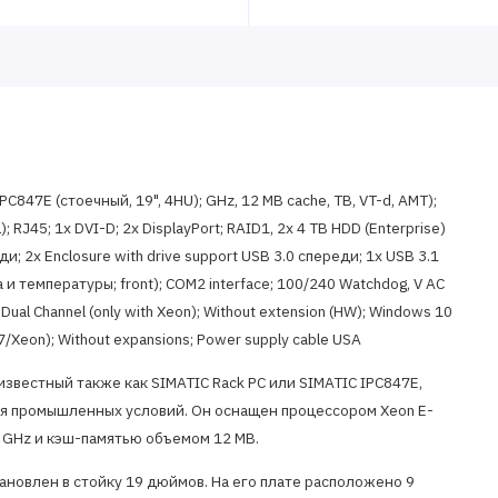
C847E (стоечный, 19", 4HU); GHz, 12 MB cache, TB, VT-d, AMT);
 L); RJ45; 1x DVI-D; 2x DisplayPort; RAID1, 2x 4 TB HDD (Enterprise)
ади; 2x Enclosure with drive support USB 3.0 спереди; 1x USB 3.1
 и температуры; front); COM2 interface; 100/240 Watchdog, V AC
 Dual Channel (only with Xeon); Without extension (HW); Windows 10
ore i7/Xeon); Without expansions; Power supply cable USA
естный также как SIMATIC Rack PC или SIMATIC IPC847E,
ля промышленных условий. Он оснащен процессором Xeon E-
7) GHz и кэш-памятью объемом 12 MB.
новлен в стойку 19 дюймов. На его плате расположено 9