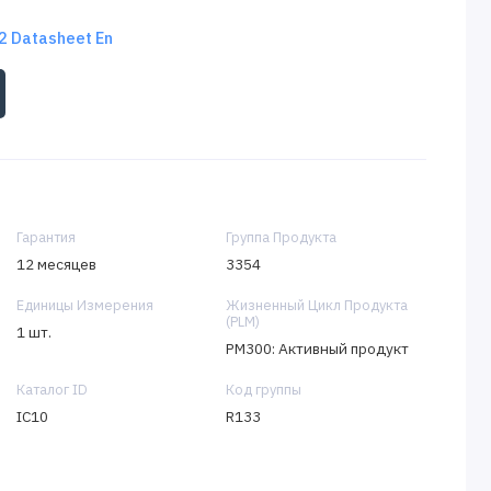
 Datasheet En
Гарантия
Группа Продукта
12 месяцев
3354
Единицы Измерения
Жизненный Цикл Продукта
(PLM)
1 шт.
PM300: Активный продукт
Каталог ID
Код группы
IC10
R133