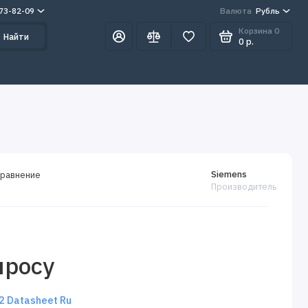
273-82-09
Валюта
Рубль
Корзина
0
Найти
0 р.
Siemens
сравнение
Производитель
просу
 Datasheet Ru