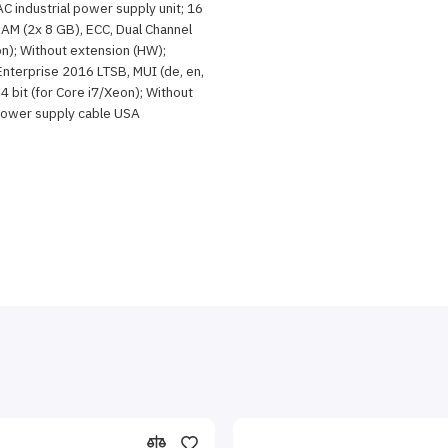
C industrial power supply unit; 16
M (2x 8 GB), ECC, Dual Channel
on); Without extension (HW);
terprise 2016 LTSB, MUI (de, en,
, 64 bit (for Core i7/Xeon); Without
Power supply cable USA