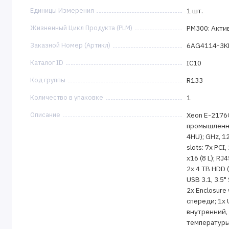
Единицы Измерения
1 шт.
Жизненный Цикл Продукта (PLM)
PM300: Акти
Заказной Номер (Артикл)
6AG4114-3K
Каталог ID
IC10
Код группы
R133
Количество в упаковке
1
Описание
Xeon E-2176G 
промышленны
4HU); GHz, 12
slots: 7x PCI,
x16 (8 L); RJ
2x 4 TB HDD (
USB 3.1, 3.5"
2x Enclosure 
спереди; 1x U
внутренний,
температуры;