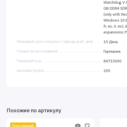
Watchdog, V A
GB DDR4 SDRA
(only with Xe
Windows 10 En
fr, es, it, es)
expansions; 
Плановый срок отгрузки с завода (раб. дни)
15 День
Страна происхождения
Германия
Товарный код
84715000
Ценовая Группа
205
Похожие по артикулу
Популярный