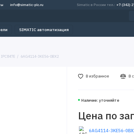
ты
info@simatic-plc.ru
Simatic в России тел.:
+7 (342) 
тели
SIMATIC автоматизация
 IPC847E
6AG4114-3KE56-0BX2
В избранное
В 
Наличие: уточняйте
Цена по за
6AG4114-3KE56-0BX2