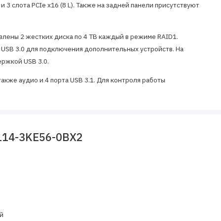
N) и 3 слота PCIe x16 (8 L). Также на задней панели присутствуют
лены 2 жестких диска по 4 TB каждый в режиме RAID1.
USB 3.0 для подключения дополнительных устройств. На
ержкой USB 3.0.
акже аудио и 4 порта USB 3.1. Для контроля работы
отрены соответствующие датчики.
стриальный блок питания 100/240 V AC, а оперативная память
Dual Channel (только с процессором Xeon). SIMATIC IPC847E
114-3KE56-0BX2
ется с предустановленной операционной системой Windows 10
оцессоров Core i7/Xeon. В комплекте также идет кабель питания
MATIC Rack PC или SIMATIC IPC847E) представляет собой
бладающее высокой производительностью и множеством
.
й