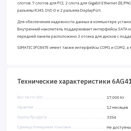
слотов: 7 слотов для PCI, 2 слота для Gigabit Ethernet (IE/P
разъемы RJ45, DVI-D и 2 разъема DisplayPort.
Для обеспечения надежности данных в компьютере установ
Внутренний накопитель поддерживает интерфейсы SATA и 
передней панели расположено 2 отсека для дисков с подд
SIMATIC IPC847E имеет также интерфейсы COM1 и COM2, а т
вентиляторов и температуры внутри компьютера предусм
Для питания промышленного компьютера используется инду
составляет 16 GB DDR4 SDRAM (2x 8 GB) с поддержкой ECC и 
Технические характеристики 6AG4
поставляется без дополнительных расширений и поставля
Enterprise 2016 LTSB (мультиязычная версия) 64 bit для пр
для США.
Вес Нетто (Кг)
17,000 Кг
Промышленный компьютер Siemens 6AG4114-3KE56-0BX2 (SI
Гарантия
12 месяцев
надежное и мощное решение для промышленных задач, о
Группа Продукта
3354
интерфейсов для подключения дополнительных устройств
Единица Измерения Упаковки
Не доступны