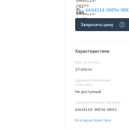
6AG4114-3KE56-0BX2
Запросить цену
Характеристики
Вес Нетто (Кг)
17,000 Кг
Единица Измерения
Упаковки
Не доступный
Заказной Номер (Артикл)
6AG4114-3KE56-0BX2
Все характеристики