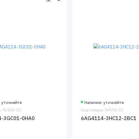
 уточняйте
Наличие: уточняйте
: 56186-01
Код товара: 54592-01
4-3GC01-0HA0
6AG4114-3HC12-2BC1