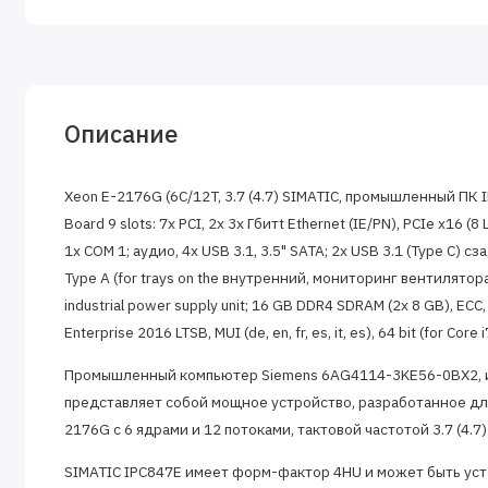
Описание
Xeon E-2176G (6C/12T, 3.7 (4.7) SIMATIC, промышленный ПК IP
Board 9 slots: 7x PCI, 2x 3x Гбитt Ethernet (IE/PN), PCIe x16 (8
1x COM 1; аудио, 4x USB 3.1, 3.5" SATA; 2x USB 3.1 (Type C) сз
Type A (for trays on the внутренний, мониторинг вентилятора
industrial power supply unit; 16 GB DDR4 SDRAM (2x 8 GB), ECC,
Enterprise 2016 LTSB, MUI (de, en, fr, es, it, es), 64 bit (for C
Промышленный компьютер Siemens 6AG4114-3KE56-0BX2, изв
представляет собой мощное устройство, разработанное д
2176G с 6 ядрами и 12 потоками, тактовой частотой 3.7 (4.
SIMATIC IPC847E имеет форм-фактор 4HU и может быть уста