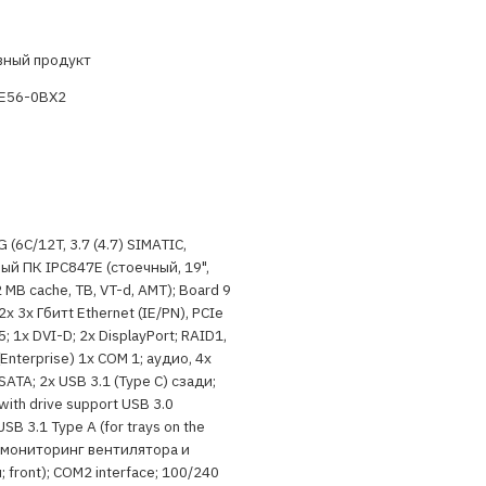
вный продукт
E56-0BX2
(6C/12T, 3.7 (4.7) SIMATIC,
й ПК IPC847E (стоечный, 19",
 MB cache, TB, VT-d, AMT); Board 9
 2x 3x Гбитt Ethernet (IE/PN), PCIe
45; 1x DVI-D; 2x DisplayPort; RAID1,
Enterprise) 1x COM 1; аудио, 4x
 SATA; 2x USB 3.1 (Type C) сзади;
with drive support USB 3.0
SB 3.1 Type A (for trays on the
 мониторинг вентилятора и
 front); COM2 interface; 100/240