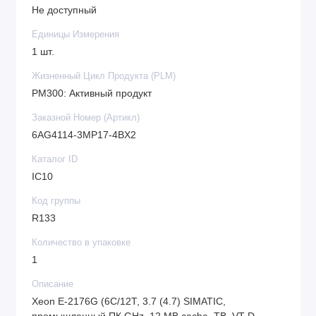
Не доступный
Единицы Измерения
1 шт.
Жизненный Цикл Продукта (PLM)
PM300: Активный продукт
Заказной Номер (Артикл)
6AG4114-3MP17-4BX2
Каталог ID
IC10
Код группы
R133
Количество в упаковке
1
Описание
Xeon E-2176G (6C/12T, 3.7 (4.7) SIMATIC,