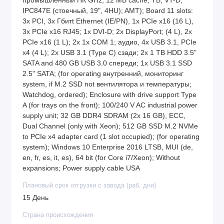
промышленный ПК GHz, 12 MB cache, TB, VT-D,
IPC847E (стоечный, 19", 4HU); AMT); Board 11 slots:
3x PCI, 3x Гбитt Ethernet (IE/PN), 1x PCIe x16 (16 L),
3x PCIe x16 RJ45; 1x DVI-D; 2x DisplayPort; (4 L), 2x
PCIe x16 (1 L); 2x 1x COM 1; аудио, 4x USB 3.1, PCIe
x4 (4 L); 2x USB 3.1 (Type C) сзади; 2x 1 TB HDD 3.5"
SATA and 480 GB USB 3.0 спереди; 1x USB 3.1 SSD
2.5" SATA; (for operating внутренний, мониторинг
system, if M.2 SSD not вентилятора и температуры;
Watchdog, ordered); Enclosure with drive support Type
A (for trays on the front); 100/240 V AC industrial power
supply unit; 32 GB DDR4 SDRAM (2x 16 GB), ECC,
Dual Channel (only with Xeon); 512 GB SSD M.2 NVMe
to PCIe x4 adapter card (1 slot occupied); (for operating
system); Windows 10 Enterprise 2016 LTSB, MUI (de,
en, fr, es, it, es), 64 bit (for Core i7/Xeon); Without
expansions; Power supply cable USA
Плановый срок отгрузки с завода (раб. дни)
15 День
Страна происхождения