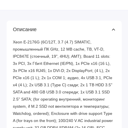
Описание
Xeon E-2176G (6C/12T, 3.7 (4.7) SIMATIC,
промышленный ПК GHz, 12 MB cache, TB, VT-D,
IPC847E (стоечный, 19", 4HU); AMT); Board 11 slots:
3x PCI, 3x Гбитt Ethernet (IE/PN), 1x PCIe x16 (16 L),
3x PCIe x16 RJ45; 1x DVI-D; 2x DisplayPort; (4 L), 2x
PCIe x16 (1 L); 2x 1x COM 1; аудио, 4x USB 3.1, PCIe
x4 (4 L); 2x USB 3.1 (Type C) сзади; 2x 1 TB HDD 3.5"
SATA and 480 GB USB 3.0 спереди; 1x USB 3.1 SSD
2.5" SATA; (for operating внутренний, мониторинг
system, if M.2 SSD not вентилятора и температуры;
Watchdog, ordered); Enclosure with drive support Type
A (for trays on the front); 100/240 V AC industrial power
supply unit; 32 GB DDR4 SDRAM (2x 16 GB), ECC,