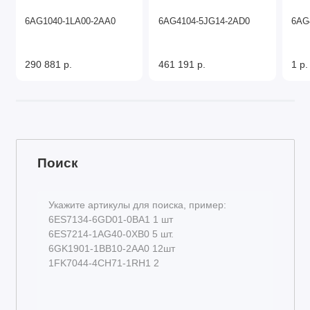
6AG1040-1LA00-2AA0
6AG4104-5JG14-2AD0
6AG
290 881 р.
461 191 р.
1 р.
Поиск