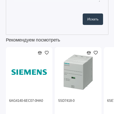
Рекомендуем посмотреть
6AG4140-6EC07-0HA0
5SD7418-0
6SE