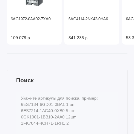
6AG1972-0AA02-7XA0
6AG4114-2NK42-0HA6
6AG
109 079 р.
341 235 р.
53 3
Поиск