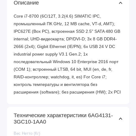
Описание
Core i7-8700 (6C/12T, 3.2(4.6) SIMATIC IPC,
промышленный ПК GHz, 12 MB cache, VT-d, AMT);
IPC627E (Box PC), встроенная SSD 2.5" SATA 480 GB
internal; UHD-видеокарта; DP/DVI-D; 3x 8 GB DDR4-
2666 (2x4); Gigbit Ethernet (IE/PN); 6x USB 24 V DC
industrial power supply V3.1 Gen.2; 1x
последовательный Windows 10 Enterprise 2016 порт
(COM 1); встроенный LTSB, 64 bit, MUI (en, de, fr,
RAID-контроллер; watchdog, it, es) For Core i7;
контроль температуры и вентилятора без
расширения (software); без расширения (HW); 2x PCI
Технические характеристики 6AG4131-
3GC10-1AA0
Вес Нетто (Кг)