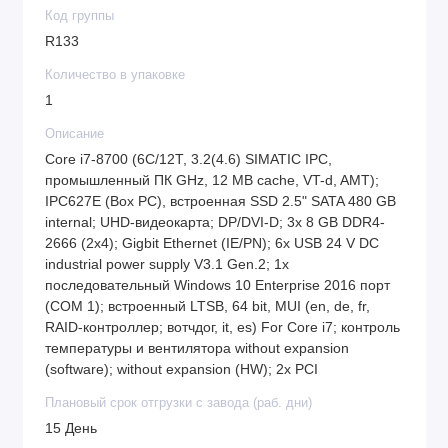
Код группы
R133
Количество в упаковке
1
Описание
Core i7-8700 (6C/12T, 3.2(4.6) SIMATIC IPC,
промышленный ПК GHz, 12 MB cache, VT-d, AMT);
IPC627E (Box PC), встроенная SSD 2.5" SATA 480 GB
internal; UHD-видеокарта; DP/DVI-D; 3x 8 GB DDR4-
2666 (2x4); Gigbit Ethernet (IE/PN); 6x USB 24 V DC
industrial power supply V3.1 Gen.2; 1x
последовательный Windows 10 Enterprise 2016 порт
(COM 1); встроенный LTSB, 64 bit, MUI (en, de, fr,
RAID-контроллер; вотчдог, it, es) For Core i7; контроль
температуры и вентилятора without expansion
(software); without expansion (HW); 2x PCI
Плановый срок отгрузки с завода (раб. дни)
15 День