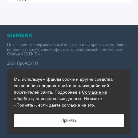
Цены носят информационный характер и ни при каких условиях
не являются публичной офертой, определяемой положением
Статьи 435 ГК РФ.
2024
ПроАСУТП
Мы используем файлы cookie и другие средства
Simatic в России тел.:
сохранения предпочтений и анализа действий
+7 (342) 273-82-09
посетителей сайта. Подробнее в
Согласие на
Обратный звонок
обработку персональных данных
. Нажмите
Будни, с 09.00 до 19.00
«Принять», если даете согласие на это.
Принять