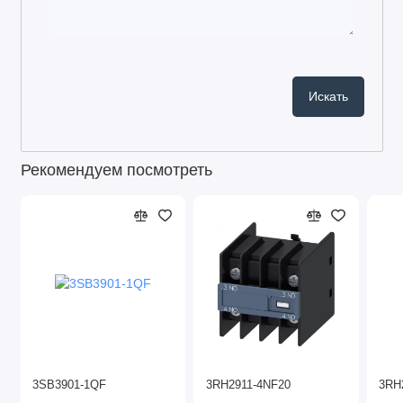
Рекомендуем посмотреть
3SB3901-1QF
3RH2911-4NF20
3RH