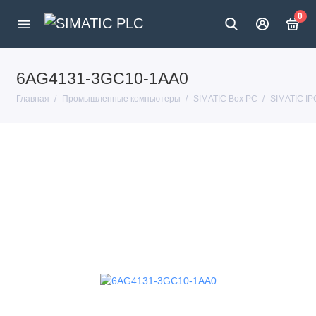
0
6AG4131-3GC10-1AA0
Главная
Промышленные компьютеры
SIMATIC Box PC
SIMATIC I