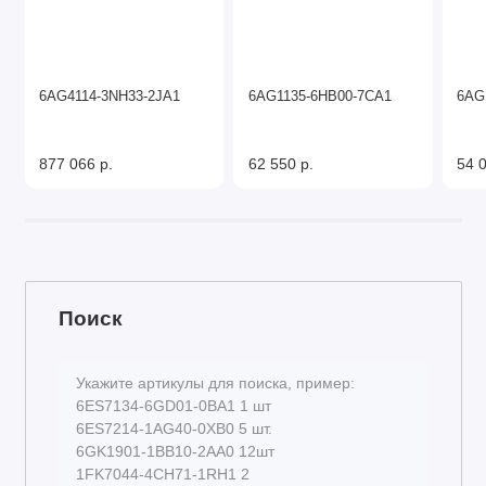
6AG4114-3NH33-2JA1
6AG1135-6HB00-7CA1
6AG
877 066 р.
62 550 р.
54 0
Поиск