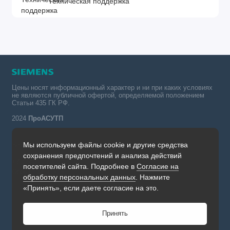
Техническая поддержка
Цены носят информационный характер и ни при каких условиях
не являются публичной офертой, определяемой положением
Статьи 435 ГК РФ.
2024
ПроАСУТП
Мы используем файлы cookie и другие средства
Simatic в России тел.:
сохранения предпочтений и анализа действий
+7 (342) 273-82-09
посетителей сайта. Подробнее в
Согласие на
Обратный звонок
обработку персональных данных
. Нажмите
Будни, с 09.00 до 19.00
«Принять», если даете согласие на это.
Принять