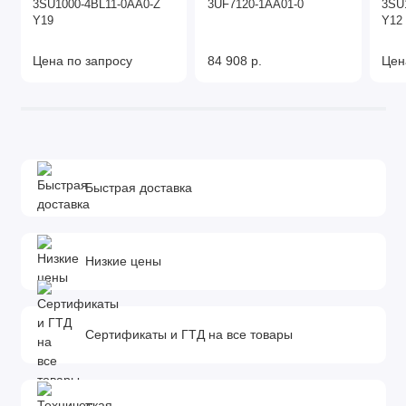
3SU1000-4BL11-0AA0-Z
3UF7120-1AA01-0
3SU
Y19
Y12
Цена по запросу
84 908 р.
Цен
Быстрая доставка
Низкие цены
Сертификаты и ГТД на все товары