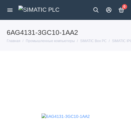
0
6AG4131-3GC10-1AA2
Главная
Промышленные компьютеры
SIMATIC Box PC
SIMATIC I