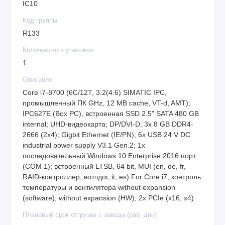
IC10
Код группы
R133
Количество в упаковке
1
Описание
Core i7-8700 (6C/12T, 3.2(4.6) SIMATIC IPC,
промышленный ПК GHz, 12 MB cache, VT-d, AMT);
IPC627E (Box PC), встроенная SSD 2.5" SATA 480 GB
internal; UHD-видеокарта; DP/DVI-D; 3x 8 GB DDR4-
2666 (2x4); Gigbit Ethernet (IE/PN); 6x USB 24 V DC
industrial power supply V3.1 Gen.2; 1x
последовательный Windows 10 Enterprise 2016 порт
(COM 1); встроенный LTSB, 64 bit, MUI (en, de, fr,
RAID-контроллер; вотчдог, it, es) For Core i7; контроль
температуры и вентилятора without expansion
(software); without expansion (HW); 2x PCIe (x16, x4)
Плановый срок отгрузки с завода (раб. дни)