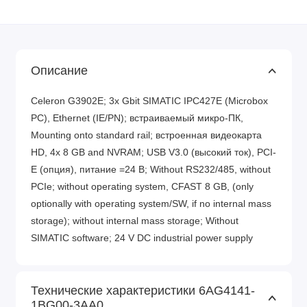
Описание
Celeron G3902E; 3x Gbit SIMATIC IPC427E (Microbox
PC), Ethernet (IE/PN); встраиваемый микро-ПК,
Mounting onto standard rail; встроенная видеокарта
HD, 4x 8 GB and NVRAM; USB V3.0 (высокий ток), PCI-
E (опция), питание =24 В; Without RS232/485, without
PCIe; without operating system, CFAST 8 GB, (only
optionally with operating system/SW, if no internal mass
storage); without internal mass storage; Without
SIMATIC software; 24 V DC industrial power supply
Технические характеристики 6AG4141-
1BG00-3AA0