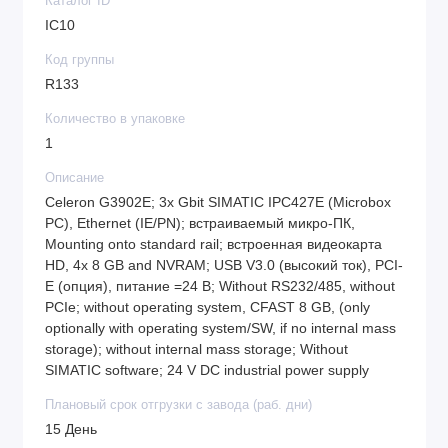
Каталог ID
IC10
Код группы
R133
Количество в упаковке
1
Описание
Celeron G3902E; 3x Gbit SIMATIC IPC427E (Microbox
PC), Ethernet (IE/PN); встраиваемый микро-ПК,
Mounting onto standard rail; встроенная видеокарта
HD, 4x 8 GB and NVRAM; USB V3.0 (высокий ток), PCI-
E (опция), питание =24 В; Without RS232/485, without
PCIe; without operating system, CFAST 8 GB, (only
optionally with operating system/SW, if no internal mass
storage); without internal mass storage; Without
SIMATIC software; 24 V DC industrial power supply
Плановый срок отгрузки с завода (раб. дни)
15 День