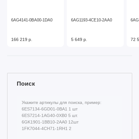
6AG4141-0BA00-1DA0
6AG1193-4CE10-2AA0
6AG
166 219 р.
5 649 р.
72 5
Поиск