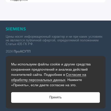
Цены носят информационный характер и ни при каких условиях
не являются публичной офертой, определяемой положением
Статьи 435 ГК РФ.
2024
ПроАСУТП
Мы используем файлы cookie и другие средства
Simatic в России тел.:
сохранения предпочтений и анализа действий
+7 (342) 273-82-09
посетителей сайта. Подробнее в
Согласие на
Обратный звонок
обработку персональных данных
. Нажмите
Будни, с 09.00 до 19.00
«Принять», если даете согласие на это.
Принять