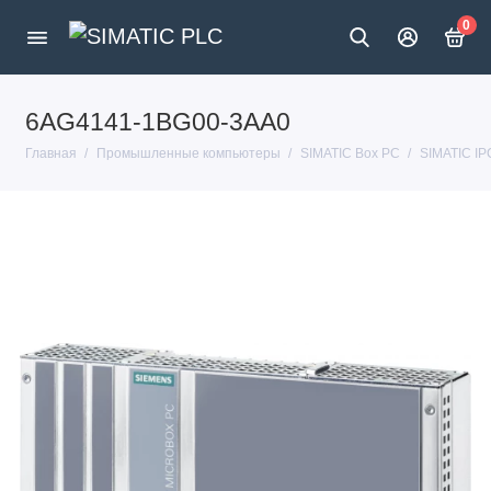
0
6AG4141-1BG00-3AA0
Главная
Промышленные компьютеры
SIMATIC Box PC
SIMATIC I