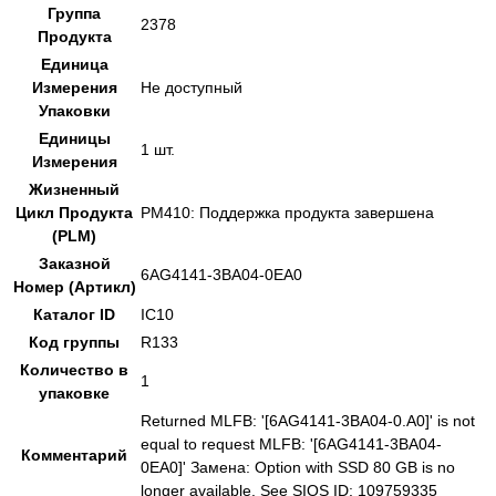
Группа
2378
Продукта
Единица
Измерения
Не доступный
Упаковки
Единицы
1 шт.
Измерения
Жизненный
Цикл Продукта
PM410: Поддержка продукта завершена
(PLM)
Заказной
6AG4141-3BA04-0EA0
Номер (Артикл)
Каталог ID
IC10
Код группы
R133
Количество в
1
упаковке
Returned MLFB: '[6AG4141-3BA04-0.A0]' is not
equal to request MLFB: '[6AG4141-3BA04-
Комментарий
0EA0]' Замена: Option with SSD 80 GB is no
longer available. See SIOS ID: 109759335