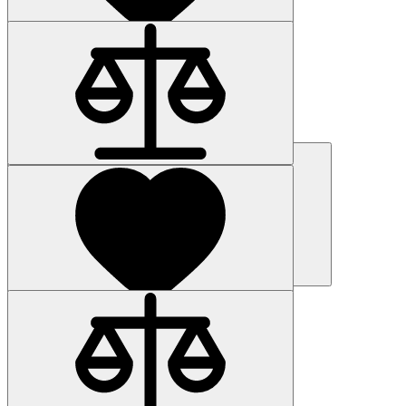
Наличие: уточняйте
Код товара: 53796-01
3RQ0082-1AA03
546 р.
Купить
Наличие: уточняйте
Код товара: 9416-01
6ES7822-1AA07-4YA5
Цена по запросу