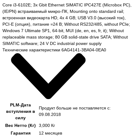
Core i3-6102E; 3x Gbit Ethernet SIMATIC IPC427E (Microbox PC),
(IE/PN) встраиваемый микро-ПК, Mounting onto standard rail;
встроенная видеокарта HD, 4x 4 GB; USB V3.0 (высокий ток),
PCI-E (опция), питание =24 В; Without RS232/485, without PCIe;
Windows 7 Ultimate SP1, 64-bit, MUI (de, en, es, fr, it); Without
replaceable mass storage; 80 GB solid-state drive SATA; Without
SIMATIC software; 24 V DC industrial power supply
Технические характеристики 6AG4141-3BA04-0EA0
PLM-Дата
Продукт больше не поставляется с:
вступления в
09.08.2018
силу
Вес Нетто (Кг)
3,000 Кг
Гарантия
12 месяцев