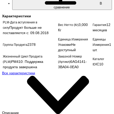
В
сравнение
Характеристики
PLM-Дата вступления в
3,000
12
Вес Нетто (Кг)
Гарантия
Продукт больше не
силу
Кг
месяцев
поставляется с: 09.08.2018
Единица Измерения
Единицы
2378
Не
1
Группа Продукта
Упаковки
Измерения
доступный
шт.
Жизненный Цикл Продукта
Заказной Номер
Каталог
PM410: Поддержка
6AG4141-
(PLM)
(Артикл)
IC10
ID
продукта завершена
3BA04-0EA0
Все характеристики
Описание