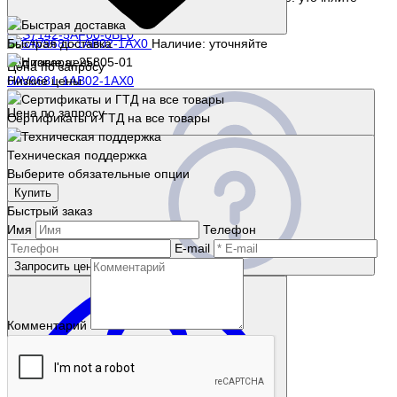
Код товара: 1687-01
6ES7142-5AF00-0BL0
Быстрая доставка
Наличие: уточняйте
Код товара: 25805-01
Цена по запросу
6AV9681-1AB02-1AX0
Низкие цены
Цена по запросу
Сертификаты и ГТД на все товары
Техническая поддержка
Выберите обязательные опции
Купить
Быстрый заказ
Запросить цену
Имя
Телефон
E-mail
Запросить цену
Комментарий