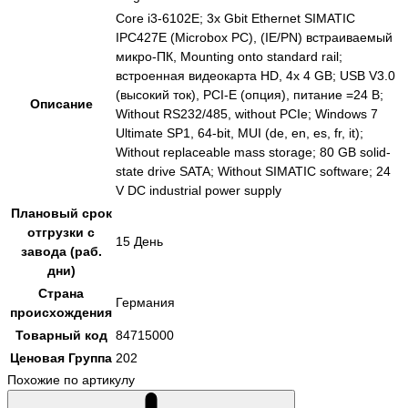
Core i3-6102E; 3x Gbit Ethernet SIMATIC
IPC427E (Microbox PC), (IE/PN) встраиваемый
микро-ПК, Mounting onto standard rail;
встроенная видеокарта HD, 4x 4 GB; USB V3.0
(высокий ток), PCI-E (опция), питание =24 В;
Описание
Without RS232/485, without PCIe; Windows 7
Ultimate SP1, 64-bit, MUI (de, en, es, fr, it);
Without replaceable mass storage; 80 GB solid-
state drive SATA; Without SIMATIC software; 24
V DC industrial power supply
Плановый срок
отгрузки с
15 День
завода (раб.
дни)
Страна
Германия
происхождения
Товарный код
84715000
Ценовая Группа
202
Похожие по артикулу