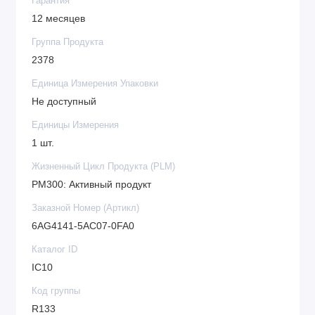
Гарантия
12 месяцев
Группа Продукта
2378
Единица Измерения Упаковки
Не доступный
Единицы Измерения
1 шт.
Жизненный Цикл Продукта (PLM)
PM300: Активный продукт
Заказной Номер (Артикл)
6AG4141-5AC07-0FA0
Каталог ID
IC10
Код группы
R133