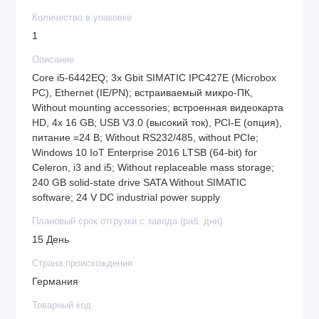
Количество в упаковке
1
Описание
Core i5-6442EQ; 3x Gbit SIMATIC IPC427E (Microbox
PC), Ethernet (IE/PN); встраиваемый микро-ПК,
Without mounting accessories; встроенная видеокарта
HD, 4x 16 GB; USB V3.0 (высокий ток), PCI-E (опция),
питание =24 В; Without RS232/485, without PCIe;
Windows 10 IoT Enterprise 2016 LTSB (64-bit) for
Celeron, i3 and i5; Without replaceable mass storage;
240 GB solid-state drive SATA Without SIMATIC
software; 24 V DC industrial power supply
Плановый срок отгрузки с завода (раб. дни)
15 День
Страна происхождения
Германия
Товарный код