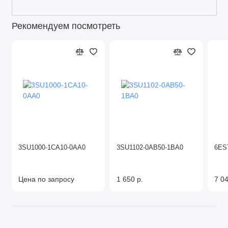
Рекомендуем посмотреть
3SU1000-1CA10-0AA0
3SU1102-0AB50-1BA0
6ES
Цена по запросу
1 650 р.
7 04