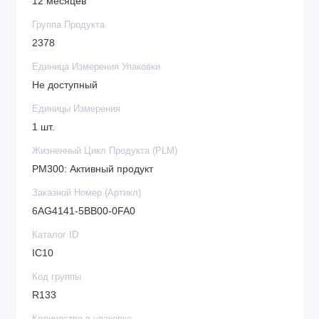
12 месяцев
Группа Продукта
2378
Единица Измерения Упаковки
Не доступный
Единицы Измерения
1 шт.
Жизненный Цикл Продукта (PLM)
PM300: Активный продукт
Заказной Номер (Артикл)
6AG4141-5BB00-0FA0
Каталог ID
IC10
Код группы
R133