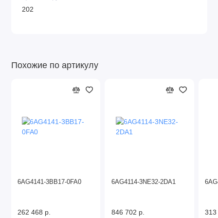
202
Похожие по артикулу
6AG4141-3BB17-0FA0
6AG4114-3NE32-2DA1
6AG
262 468 р.
846 702 р.
313