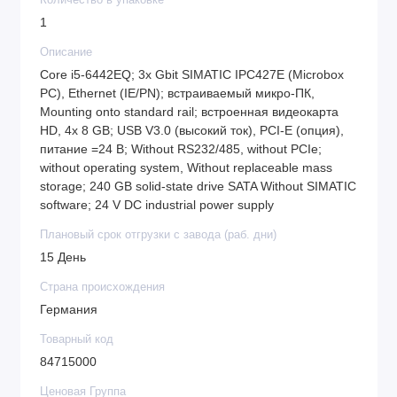
Количество в упаковке
1
Описание
Core i5-6442EQ; 3x Gbit SIMATIC IPC427E (Microbox
PC), Ethernet (IE/PN); встраиваемый микро-ПК,
Mounting onto standard rail; встроенная видеокарта
HD, 4x 8 GB; USB V3.0 (высокий ток), PCI-E (опция),
питание =24 В; Without RS232/485, without PCIe;
without operating system, Without replaceable mass
storage; 240 GB solid-state drive SATA Without SIMATIC
software; 24 V DC industrial power supply
Плановый срок отгрузки с завода (раб. дни)
15 День
Страна происхождения
Германия
Товарный код
84715000
Ценовая Группа