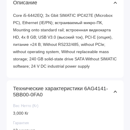
Описание
Core i5-6442EQ; 3x Gbit SIMATIC IPC427E (Microbox
PC), Ethernet (IE/PN); встраиваемый микро-ПК,
Mounting onto standard rail; встроенная видеокарта
HD, 4x 8 GB; USB V3.0 (высокий ток), PCI-E (опция),
питание =24 В; Without RS232/485, without PCIe;
without operating system, Without replaceable mass
storage; 240 GB solid-state drive SATA Without SIMATIC
software; 24 V DC industrial power supply
Технические характеристики 6AG4141-
5BB00-0FA0
Вес Нетто (Кг)
3,000 Кг
Гарантия