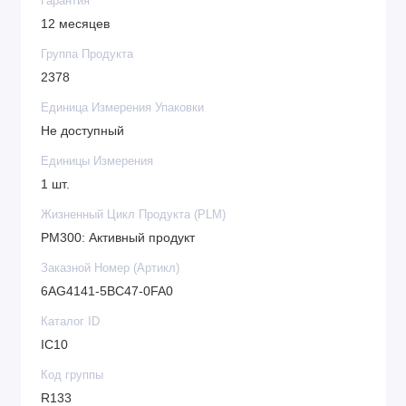
Гарантия
12 месяцев
Группа Продукта
2378
Единица Измерения Упаковки
Не доступный
Единицы Измерения
1 шт.
Жизненный Цикл Продукта (PLM)
PM300: Активный продукт
Заказной Номер (Артикл)
6AG4141-5BC47-0FA0
Каталог ID
IC10
Код группы
R133