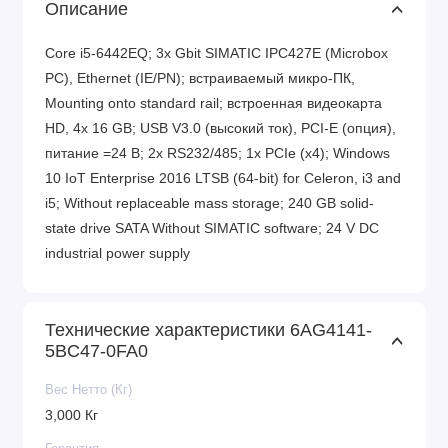
Описание
Core i5-6442EQ; 3x Gbit SIMATIC IPC427E (Microbox
PC), Ethernet (IE/PN); встраиваемый микро-ПК,
Mounting onto standard rail; встроенная видеокарта
HD, 4x 16 GB; USB V3.0 (высокий ток), PCI-E (опция),
питание =24 В; 2x RS232/485; 1x PCIe (x4); Windows
10 IoT Enterprise 2016 LTSB (64-bit) for Celeron, i3 and
i5; Without replaceable mass storage; 240 GB solid-
state drive SATA Without SIMATIC software; 24 V DC
industrial power supply
Технические характеристики 6AG4141-
5BC47-0FA0
Вес Нетто (Кг)
3,000 Кг