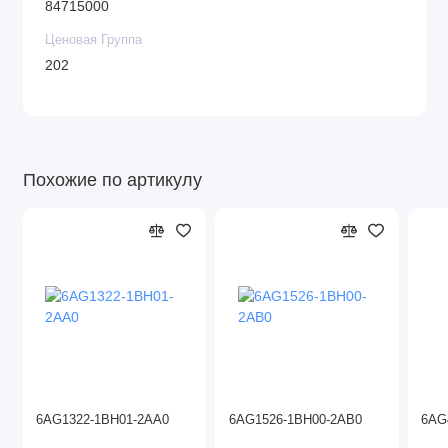
84715000
Ценовая Группа
202
Похожие по артикулу
6AG1322-1BH01-2AA0
6AG1526-1BH00-2AB0
6AG