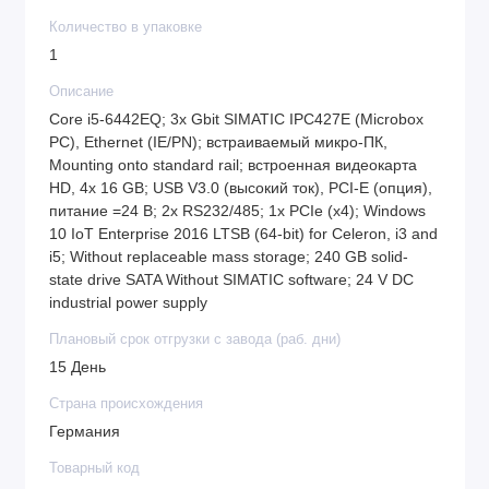
Количество в упаковке
1
Описание
Core i5-6442EQ; 3x Gbit SIMATIC IPC427E (Microbox
PC), Ethernet (IE/PN); встраиваемый микро-ПК,
Mounting onto standard rail; встроенная видеокарта
HD, 4x 16 GB; USB V3.0 (высокий ток), PCI-E (опция),
питание =24 В; 2x RS232/485; 1x PCIe (x4); Windows
10 IoT Enterprise 2016 LTSB (64-bit) for Celeron, i3 and
i5; Without replaceable mass storage; 240 GB solid-
state drive SATA Without SIMATIC software; 24 V DC
industrial power supply
Плановый срок отгрузки с завода (раб. дни)
15 День
Страна происхождения
Германия
Товарный код