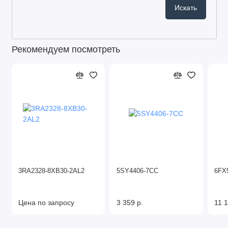
Рекомендуем посмотреть
3RA2328-8XB30-2AL2
5SY4406-7CC
6FX
Цена по запросу
3 359 р.
11 1